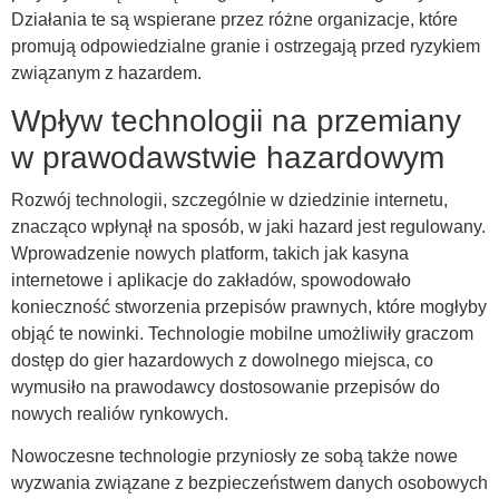
Działania te są wspierane przez różne organizacje, które
promują odpowiedzialne granie i ostrzegają przed ryzykiem
związanym z hazardem.
Wpływ technologii na przemiany
w prawodawstwie hazardowym
Rozwój technologii, szczególnie w dziedzinie internetu,
znacząco wpłynął na sposób, w jaki hazard jest regulowany.
Wprowadzenie nowych platform, takich jak kasyna
internetowe i aplikacje do zakładów, spowodowało
konieczność stworzenia przepisów prawnych, które mogłyby
objąć te nowinki. Technologie mobilne umożliwiły graczom
dostęp do gier hazardowych z dowolnego miejsca, co
wymusiło na prawodawcy dostosowanie przepisów do
nowych realiów rynkowych.
Nowoczesne technologie przyniosły ze sobą także nowe
wyzwania związane z bezpieczeństwem danych osobowych