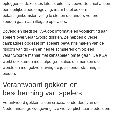
opleggen of deze sites laten sluiten. Dit bevordert niet alleen
een eerlijke speelomgeving, maar helpt ook om
belastinginkomsten veilig te stellen die anders verloren
zouden gaan aan illegale operators.
Bovendien biedt de KSA ook informatie en voorlichting aan
spelers over verantwoord gokken. Ze hebben diverse
campagnes opgezet om spelers bewust te maken van de
risico’s van gokken en hen te stimuleren om op een
verantwoorde manier met kansspelen om te gaan. De KSA
werkt ook samen met hulporganisaties om mensen die
worstelen met gokverslaving de juiste ondersteuning te
bieden.
Verantwoord gokken en
bescherming van spelers
Verantwoord gokken is een cruciaal onderdeel van de
Nederlandse gokwetgeving. De wet verplicht aanbieders om