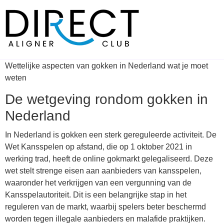
Skip
to
content
Wettelijke aspecten van gokken in Nederland wat je moet
weten
De wetgeving rondom gokken in
Nederland
In Nederland is gokken een sterk gereguleerde activiteit. De
Wet Kansspelen op afstand, die op 1 oktober 2021 in
werking trad, heeft de online gokmarkt gelegaliseerd. Deze
wet stelt strenge eisen aan aanbieders van kansspelen,
waaronder het verkrijgen van een vergunning van de
Kansspelautoriteit. Dit is een belangrijke stap in het
reguleren van de markt, waarbij spelers beter beschermd
worden tegen illegale aanbieders en malafide praktijken.