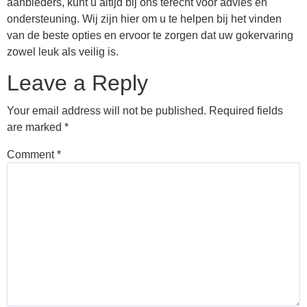
aanbieders, kunt u altijd bij ons terecht voor advies en
ondersteuning. Wij zijn hier om u te helpen bij het vinden
van de beste opties en ervoor te zorgen dat uw gokervaring
zowel leuk als veilig is.
Leave a Reply
Your email address will not be published.
Required fields
are marked
*
Comment
*