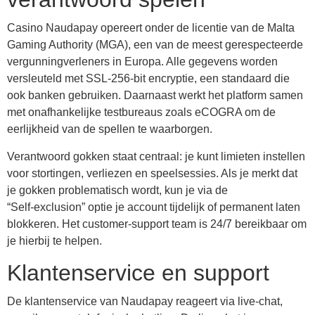
Casino Naudapay opereert onder de licentie van de Malta
Gaming Authority (MGA), een van de meest gerespecteerde
vergunningverleners in Europa. Alle gegevens worden
versleuteld met SSL‑256‑bit encryptie, een standaard die
ook banken gebruiken. Daarnaast werkt het platform samen
met onafhankelijke testbureaus zoals eCOGRA om de
eerlijkheid van de spellen te waarborgen.
Verantwoord gokken staat centraal: je kunt limieten instellen
voor stortingen, verliezen en speelsessies. Als je merkt dat
je gokken problematisch wordt, kun je via de
“Self‑exclusion” optie je account tijdelijk of permanent laten
blokkeren. Het customer‑support team is 24/7 bereikbaar om
je hierbij te helpen.
Klantenservice en support
De klantenservice van Naudapay reageert via live‑chat,