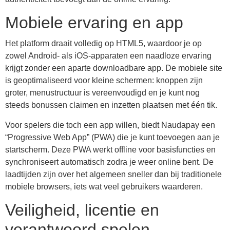
Mobiele ervaring en app
Het platform draait volledig op HTML5, waardoor je op
zowel Android‑ als iOS‑apparaten een naadloze ervaring
krijgt zonder een aparte downloadbare app. De mobiele site
is geoptimaliseerd voor kleine schermen: knoppen zijn
groter, menustructuur is vereenvoudigd en je kunt nog
steeds bonussen claimen en inzetten plaatsen met één tik.
Voor spelers die toch een app willen, biedt Naudapay een
“Progressive Web App” (PWA) die je kunt toevoegen aan je
startscherm. Deze PWA werkt offline voor basisfuncties en
synchroniseert automatisch zodra je weer online bent. De
laadtijden zijn over het algemeen sneller dan bij traditionele
mobiele browsers, iets wat veel gebruikers waarderen.
Veiligheid, licentie en
verantwoord spelen