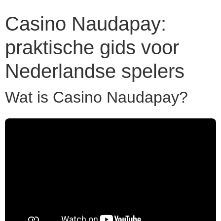
Casino Naudapay:
praktische gids voor
Nederlandse spelers
Wat is Casino Naudapay?