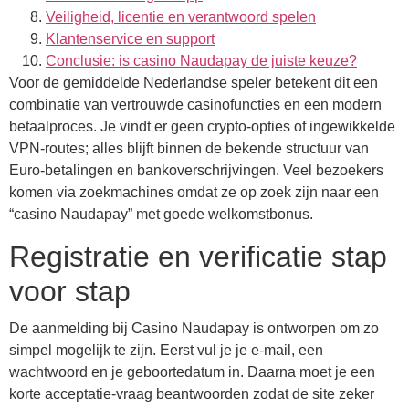
Veiligheid, licentie en verantwoord spelen
Klantenservice en support
Conclusie: is casino Naudapay de juiste keuze?
Voor de gemiddelde Nederlandse speler betekent dit een
combinatie van vertrouwde casinofuncties en een modern
betaalproces. Je vindt er geen crypto‑opties of ingewikkelde
VPN‑routes; alles blijft binnen de bekende structuur van
Euro‑betalingen en bankoverschrijvingen. Veel bezoekers
komen via zoekmachines omdat ze op zoek zijn naar een
“casino Naudapay” met goede welkomstbonus.
Registratie en verificatie stap
voor stap
De aanmelding bij Casino Naudapay is ontworpen om zo
simpel mogelijk te zijn. Eerst vul je je e‑mail, een
wachtwoord en je geboortedatum in. Daarna moet je een
korte acceptatie‑vraag beantwoorden zodat de site zeker