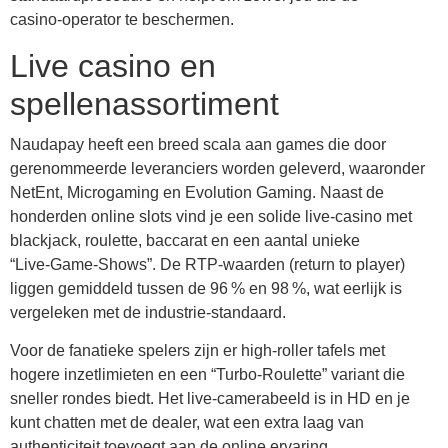
casino‑operator te beschermen.
Live casino en
spellenassortiment
Naudapay heeft een breed scala aan games die door
gerenommeerde leveranciers worden geleverd, waaronder
NetEnt, Microgaming en Evolution Gaming. Naast de
honderden online slots vind je een solide live‑casino met
blackjack, roulette, baccarat en een aantal unieke
“Live‑Game‑Shows”. De RTP‑waarden (return to player)
liggen gemiddeld tussen de 96 % en 98 %, wat eerlijk is
vergeleken met de industrie‑standaard.
Voor de fanatieke spelers zijn er high‑roller tafels met
hogere inzetlimieten en een “Turbo‑Roulette” variant die
sneller rondes biedt. Het live‑camerabeeld is in HD en je
kunt chatten met de dealer, wat een extra laag van
authenticiteit toevoegt aan de online ervaring.