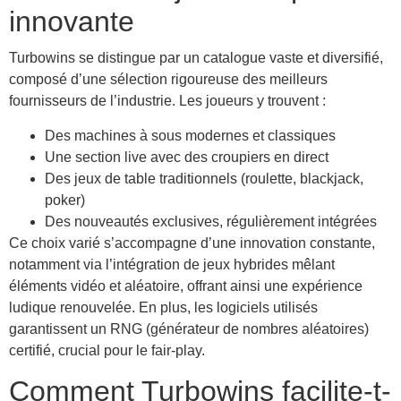
innovante
Turbowins se distingue par un catalogue vaste et diversifié,
composé d’une sélection rigoureuse des meilleurs
fournisseurs de l’industrie. Les joueurs y trouvent :
Des machines à sous modernes et classiques
Une section live avec des croupiers en direct
Des jeux de table traditionnels (roulette, blackjack,
poker)
Des nouveautés exclusives, régulièrement intégrées
Ce choix varié s’accompagne d’une innovation constante,
notamment via l’intégration de jeux hybrides mêlant
éléments vidéo et aléatoire, offrant ainsi une expérience
ludique renouvelée. En plus, les logiciels utilisés
garantissent un RNG (générateur de nombres aléatoires)
certifié, crucial pour le fair-play.
Comment Turbowins facilite-t-