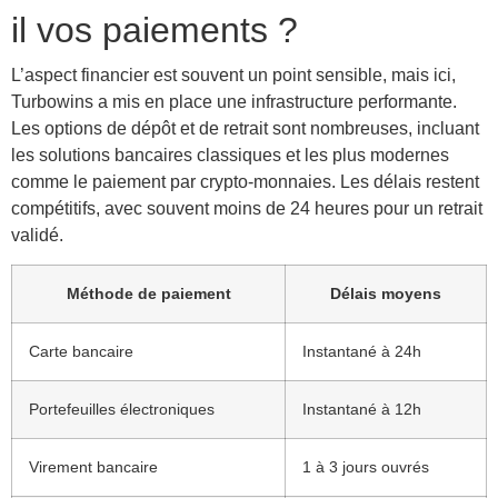
il vos paiements ?
L’aspect financier est souvent un point sensible, mais ici,
Turbowins a mis en place une infrastructure performante.
Les options de dépôt et de retrait sont nombreuses, incluant
les solutions bancaires classiques et les plus modernes
comme le paiement par crypto-monnaies. Les délais restent
compétitifs, avec souvent moins de 24 heures pour un retrait
validé.
Méthode de paiement
Délais moyens
Carte bancaire
Instantané à 24h
Portefeuilles électroniques
Instantané à 12h
Virement bancaire
1 à 3 jours ouvrés