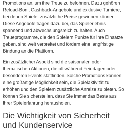
Promotions an, um ihre Treue zu belohnen. Dazu gehören
Reload-Boni, Cashback-Angebote und exklusive Turniere,
bei denen Spieler zusätzliche Preise gewinnen können.
Diese Angebote tragen dazu bei, das Spielerlebnis
spannend und abwechslungsreich zu halten. Auch
Treueprogramme, die den Spielern Punkte für ihre Einsätze
geben, sind weit verbreitet und fördern eine langfristige
Bindung an die Plattform.
Ein zusätzlicher Aspekt sind die saisonalen oder
thematischen Aktionen, die oft während Feiertagen oder
besonderen Events stattfinden. Solche Promotions können
eine großartige Möglichkeit sein, die Spielaktivität zu
erhöhen und den Spielern zusätzliche Anreize zu bieten. So
können Sie sicherstellen, dass Sie immer das Beste aus
Ihrer Spielerfahrung herausholen.
Die Wichtigkeit von Sicherheit
und Kundenservice