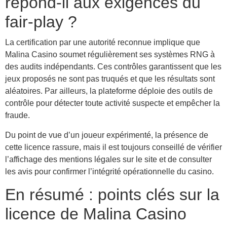
répond-il aux exigences du
fair-play ?
La certification par une autorité reconnue implique que
Malina Casino soumet régulièrement ses systèmes RNG à
des audits indépendants. Ces contrôles garantissent que les
jeux proposés ne sont pas truqués et que les résultats sont
aléatoires. Par ailleurs, la plateforme déploie des outils de
contrôle pour détecter toute activité suspecte et empêcher la
fraude.
Du point de vue d’un joueur expérimenté, la présence de
cette licence rassure, mais il est toujours conseillé de vérifier
l’affichage des mentions légales sur le site et de consulter
les avis pour confirmer l’intégrité opérationnelle du casino.
En résumé : points clés sur la
licence de Malina Casino