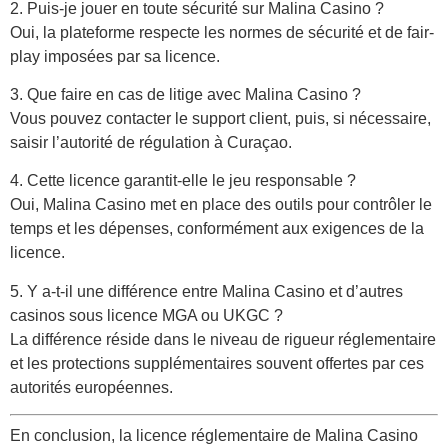
2. Puis-je jouer en toute sécurité sur Malina Casino ?
Oui, la plateforme respecte les normes de sécurité et de fair-
play imposées par sa licence.
3. Que faire en cas de litige avec Malina Casino ?
Vous pouvez contacter le support client, puis, si nécessaire,
saisir l’autorité de régulation à Curaçao.
4. Cette licence garantit-elle le jeu responsable ?
Oui, Malina Casino met en place des outils pour contrôler le
temps et les dépenses, conformément aux exigences de la
licence.
5. Y a-t-il une différence entre Malina Casino et d’autres
casinos sous licence MGA ou UKGC ?
La différence réside dans le niveau de rigueur réglementaire
et les protections supplémentaires souvent offertes par ces
autorités européennes.
En conclusion, la licence réglementaire de Malina Casino