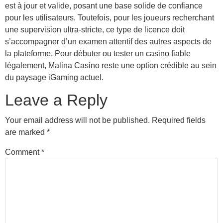
est à jour et valide, posant une base solide de confiance
pour les utilisateurs. Toutefois, pour les joueurs recherchant
une supervision ultra-stricte, ce type de licence doit
s’accompagner d’un examen attentif des autres aspects de
la plateforme. Pour débuter ou tester un casino fiable
légalement, Malina Casino reste une option crédible au sein
du paysage iGaming actuel.
Leave a Reply
Your email address will not be published.
Required fields
are marked
*
Comment
*