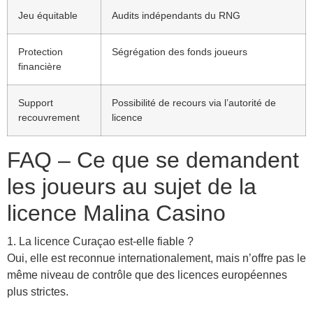
Jeu équitable
Audits indépendants du RNG
Protection
Ségrégation des fonds joueurs
financière
Support
Possibilité de recours via l’autorité de
recouvrement
licence
FAQ – Ce que se demandent
les joueurs au sujet de la
licence Malina Casino
1. La licence Curaçao est-elle fiable ?
Oui, elle est reconnue internationalement, mais n’offre pas le
même niveau de contrôle que des licences européennes
plus strictes.