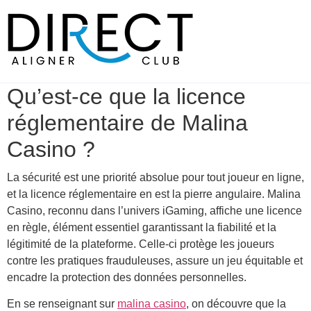
Skip
to
content
Qu’est-ce que la licence
réglementaire de Malina
Casino ?
La sécurité est une priorité absolue pour tout joueur en ligne,
et la licence réglementaire en est la pierre angulaire. Malina
Casino, reconnu dans l’univers iGaming, affiche une licence
en règle, élément essentiel garantissant la fiabilité et la
légitimité de la plateforme. Celle-ci protège les joueurs
contre les pratiques frauduleuses, assure un jeu équitable et
encadre la protection des données personnelles.
En se renseignant sur
malina casino
, on découvre que la