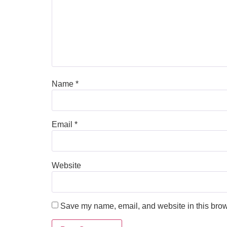
Name
*
Email
*
Website
Save my name, email, and website in this brow