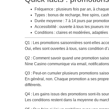
Fréquence : plusieurs fois par an, à chaqu
Types : bonus de recharge, free spins, cas
Durée moyenne : 7 à 14 jours par promotio
Accessibilité : ouverte à tous les joueurs ins
Conditions : claires et modérées, adaptées à
Q1 : Les promotions saisonnières sont-elles acc
Oui, elles sont ouvertes à tous, sans condition 
Q2 : Comment savoir quand une promotion saiso
Nine Casino communique via email, notifications 
Q3 : Peut-on cumuler plusieurs promotions saiso
En général, non. Chaque promotion a ses propres 
différents.
Q4 : Les gains issus des promotions sont-ils sou
Les conditions restent dans la moyenne du marché