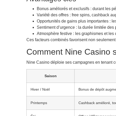
Bonus améliorés et exclusifs : durant les p
Variété des offres : free spins, cashback au
Opportunités de gains plus importantes : les
Sentiment d’urgence : la durée limitée des 
Atmosphère festive : les graphismes et le
Ces facteurs combinés favorisent non seulement le
Comment Nine Casino str
Nine Casino déploie ses campagnes en tenant co
Saison
Hiver / Noël
Bonus de dépôt augmen
Printemps
Cashback amélioré, to