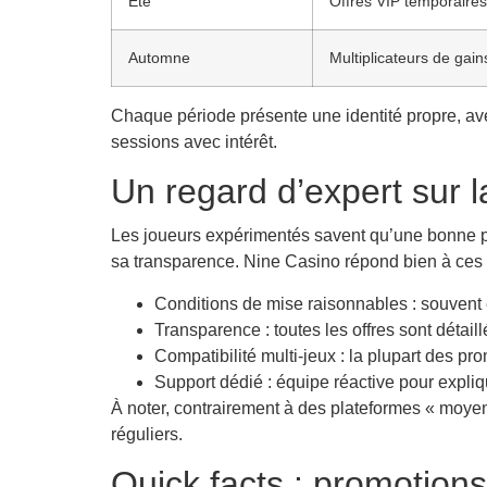
Été
Offres VIP temporaire
Automne
Multiplicateurs de gai
Chaque période présente une identité propre, ave
sessions avec intérêt.
Un regard d’expert sur 
Les joueurs expérimentés savent qu’une bonne p
sa transparence. Nine Casino répond bien à ces c
Conditions de mise raisonnables : souvent en
Transparence : toutes les offres sont détail
Compatibilité multi-jeux : la plupart des pr
Support dédié : équipe réactive pour expliq
À noter, contrairement à des plateformes « moyen
réguliers.
Quick facts : promotion