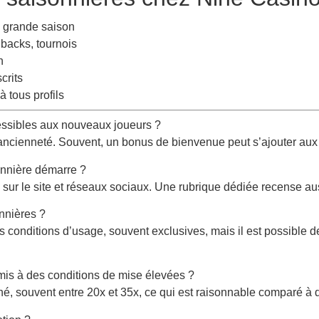
e grande saison
hbacks, tournois
n
crits
 tous profils
essibles aux nouveaux joueurs ?
d’ancienneté. Souvent, un bonus de bienvenue peut s’ajouter aux 
nnière démarre ?
sur le site et réseaux sociaux. Une rubrique dédiée recense auss
nnières ?
conditions d’usage, souvent exclusives, mais il est possible de
mis à des conditions de mise élevées ?
, souvent entre 20x et 35x, ce qui est raisonnable comparé à d