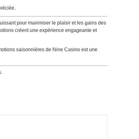
préciée.
ssant pour maximiser le plaisir et les gains des
omotions créent une expérience engageante et
romotions saisonnières de Nine Casino est une
.