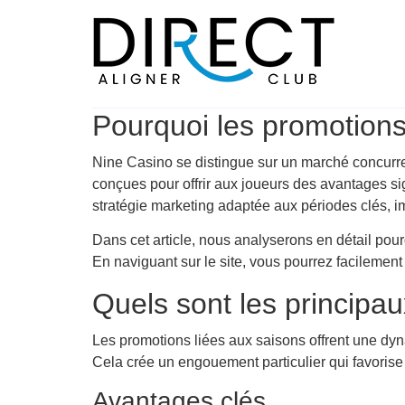
Skip
to
content
Pourquoi les promotions
Nine Casino se distingue sur un marché concurre
conçues pour offrir aux joueurs des avantages sig
stratégie marketing adaptée aux périodes clés, 
Dans cet article, nous analyserons en détail pour
En naviguant sur le site, vous pourrez facilement
Quels sont les principa
Les promotions liées aux saisons offrent une dyn
Cela crée un engouement particulier qui favoris
Avantages clés