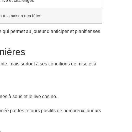
 live et challenges
n à la saison des fêtes
ui permet au joueur d’anticiper et planifier ses
nières
e, mais surtout à ses conditions de mise et à
nes à sous et le live casino.
rmée par les retours positifs de nombreux joueurs
o