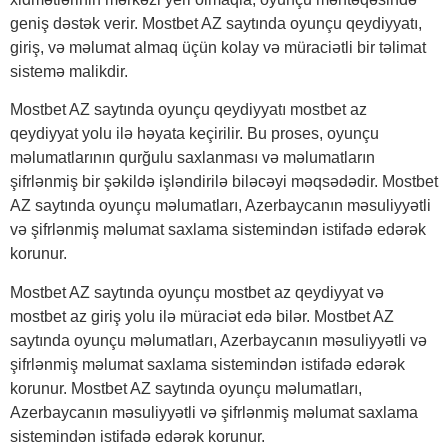
geniş dəstək verir. Mostbet AZ saytında oyunçu qeydiyyatı,
giriş, və məlumat almaq üçün kolay və müraciətli bir təlimat
sistemə malikdir.
Mostbet AZ saytında oyunçu qeydiyyatı mostbet az
qeydiyyat yolu ilə həyata keçirilir. Bu proses, oyunçu
məlumatlarının qurğulu saxlanması və məlumatların
şifrlənmiş bir şəkildə işləndirilə biləcəyi məqsədədir. Mostbet
AZ saytında oyunçu məlumatları, Azerbaycanın məsuliyyətli
və şifrlənmiş məlumat saxlama sistemindən istifadə edərək
korunur.
Mostbet AZ saytında oyunçu mostbet az qeydiyyat və
mostbet az giriş yolu ilə müraciət edə bilər. Mostbet AZ
saytında oyunçu məlumatları, Azerbaycanın məsuliyyətli və
şifrlənmiş məlumat saxlama sistemindən istifadə edərək
korunur. Mostbet AZ saytında oyunçu məlumatları,
Azerbaycanın məsuliyyətli və şifrlənmiş məlumat saxlama
sistemindən istifadə edərək korunur.