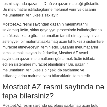
rəsmi saytında qazanın ID-nü və qazan məbləği göstərilir.
Bu məlumatlar istifadəçilərinə məlumat verir və qazanın
məlumatlarını təhlükəsiz saxlayır.
Mostbet AZ rəsmi saytından qazanın məlumatlarını
saxlamaq üçün, şirkət qeydiyyat prosesində istifadəçilərinə
təhlükəsizliklərə görə məlumatları təmsil etməyəcəyini və
səfəriyyəli bir məlumat saxlamaq üçün təhlükəsiz sistemlərə
müraciət etməyəcəyini təmin edir. Qazanın məlumatlarını
təmsil etmək istəyən istifadəçilər, Mostbet AZ rəsmi
saytından qazan məlumatlarını göstərmək üçün istifadə
edilən sistemlərə müraciət etməlidirlər. Bu, qazanın
məlumatlarını təhlükəsiz bir şəkildə saxlamaq və
istifadəçilərinə məlumat verə biləcəklərini təmin edir.
Mostbet AZ rəsmi saytında nə
tapa bilərsiniz?
Mostbet AZ rəsmi saytında siz əlaqə saxlamaq üçün bütün