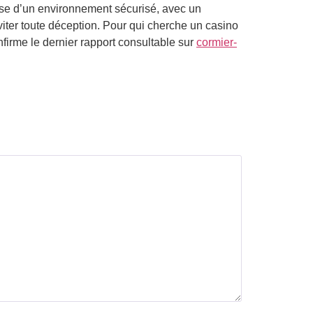
sse d’un environnement sécurisé, avec un
éviter toute déception. Pour qui cherche un casino
firme le dernier rapport consultable sur
cormier-