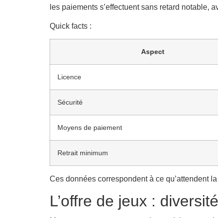
les paiements s’effectuent sans retard notable, av
Quick facts :
Aspect
Licence
Sécurité
Moyens de paiement
Retrait minimum
Ces données correspondent à ce qu’attendent la 
L’offre de jeux : diversi