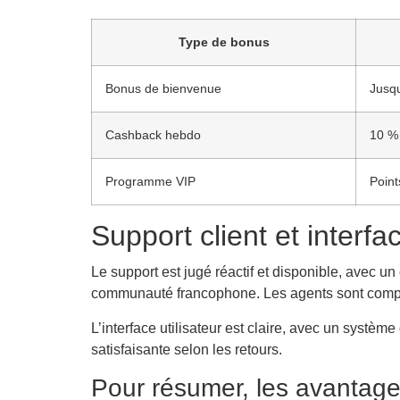
Type de bonus
Bonus de bienvenue
Jusqu
Cashback hebdo
10 % 
Programme VIP
Point
Support client et interf
Le support est jugé réactif et disponible, avec un
communauté francophone. Les agents sont compét
L’interface utilisateur est claire, avec un systèm
satisfaisante selon les retours.
Pour résumer, les avantages