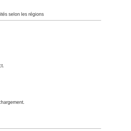
tés selon les régions
t.
échargement.