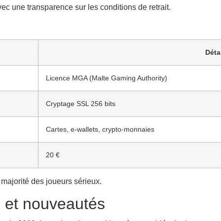
ec une transparence sur les conditions de retrait.
Déta
Licence MGA (Malte Gaming Authority)
Cryptage SSL 256 bits
Cartes, e-wallets, crypto-monnaies
20 €
majorité des joueurs sérieux.
té et nouveautés