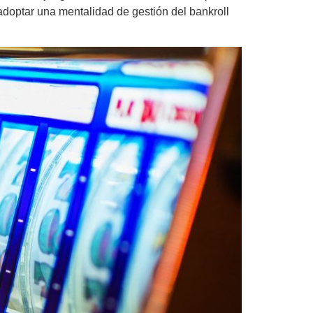
adoptar una mentalidad de gestión del bankroll