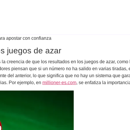
ara apostar con confianza
os juegos de azar
a creencia de que los resultados en los juegos de azar, como l
res piensan que si un número no ha salido en varias tiradas, e
e del anterior, lo que significa que no hay un sistema que gar
arias. Por ejemplo, en
millioner-es.com
, se enfatiza la importanc