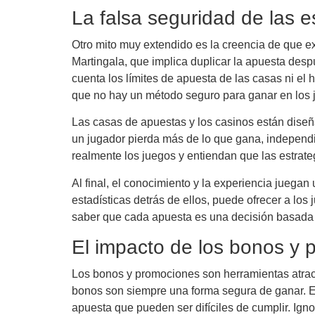
La falsa seguridad de las 
Otro mito muy extendido es la creencia de que e
Martingala, que implica duplicar la apuesta des
cuenta los límites de apuesta de las casas ni el 
que no hay un método seguro para ganar en los 
Las casas de apuestas y los casinos están diseña
un jugador pierda más de lo que gana, independi
realmente los juegos y entiendan que las estrate
Al final, el conocimiento y la experiencia juegan
estadísticas detrás de ellos, puede ofrecer a l
saber que cada apuesta es una decisión basada e
El impacto de los bonos y
Los bonos y promociones son herramientas atract
bonos son siempre una forma segura de ganar. Es
apuesta que pueden ser difíciles de cumplir. Ig