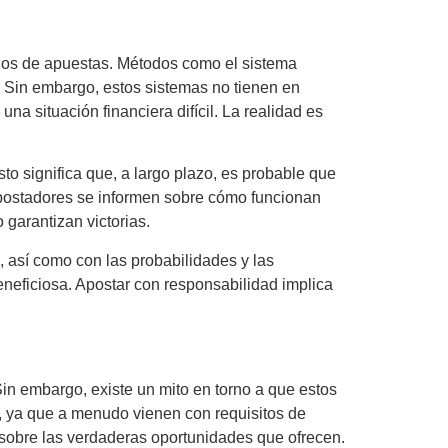
egos de apuestas. Métodos como el sistema
. Sin embargo, estos sistemas no tienen en
na situación financiera difícil. La realidad es
o significa que, a largo plazo, es probable que
 apostadores se informen sobre cómo funcionan
 garantizan victorias.
s, así como con las probabilidades y las
eneficiosa. Apostar con responsabilidad implica
in embargo, existe un mito en torno a que estos
s, ya que a menudo vienen con requisitos de
 sobre las verdaderas oportunidades que ofrecen.