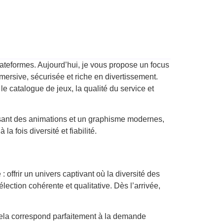
lateformes. Aujourd’hui, je vous propose un focus
ersive, sécurisée et riche en divertissement.
le catalogue de jeux, la qualité du service et
posant des animations et un graphisme modernes,
 fois diversité et fiabilité.
 offrir un univers captivant où la diversité des
lection cohérente et qualitative. Dès l’arrivée,
 Cela correspond parfaitement à la demande