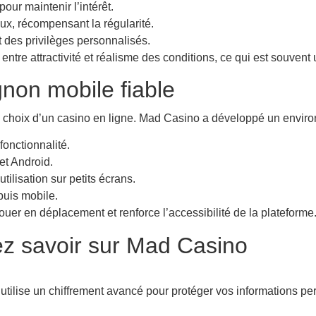
our maintenir l’intérêt.
ux, récompensant la régularité.
t des privilèges personnalisés.
e entre attractivité et réalisme des conditions, ce qui est souvent
on mobile fiable
le choix d’un casino en ligne. Mad Casino a développé un envir
fonctionnalité.
et Android.
tilisation sur petits écrans.
puis mobile.
ouer en déplacement et renforce l’accessibilité de la plateforme
ez savoir sur Mad Casino
et utilise un chiffrement avancé pour protéger vos informations pe