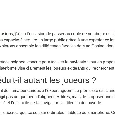
 casinos, j’ai eu l’occasion de passer au crible de nombreuses p
 capacité à séduire un large public grâce à une expérience imm
, explorons ensemble les différentes facettes de Mad Casino, dont 
erface soignée, conçue pour faciliter la navigation tout en pro
teforme vise clairement les joueurs exigeants qui recherchent à la
uit-il autant les joueurs ?
 de l’amateur curieux à l’expert aguerri. La promesse est claire :
git pas uniquement d’aligner des titres, mais de proposer une sé
té et l’efficacité de la navigation facilitent la découverte.
ans accroc, que ce soit sur ordinateur, tablette ou smartphone.