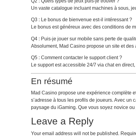
Q2 : Quels types de jeux puis-je trouver ?
Un vaste catalogue incluant machines à sous, jeux
Q3 : Le bonus de bienvenue est-il intéressant ?
Le bonus est généreux avec des conditions de mis
Q4 : Puis-je jouer sur mobile sans perte de qualit
Absolument, Mad Casino propose un site et des a
Q5 : Comment contacter le support client ?
Le support est accessible 24/7 via chat en direct
En résumé
Mad Casino propose une expérience complète et fl
s’adresse à tous les profils de joueurs. Avec un c
paysage du iGaming. Que vous soyez novice ou jo
Leave a Reply
Your email address will not be published.
Requir