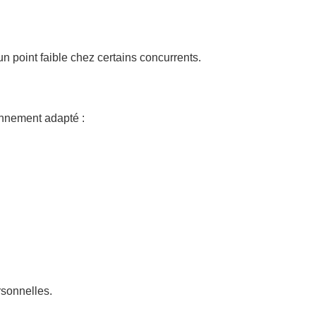
 un point faible chez certains concurrents.
onnement adapté :
.
rsonnelles.