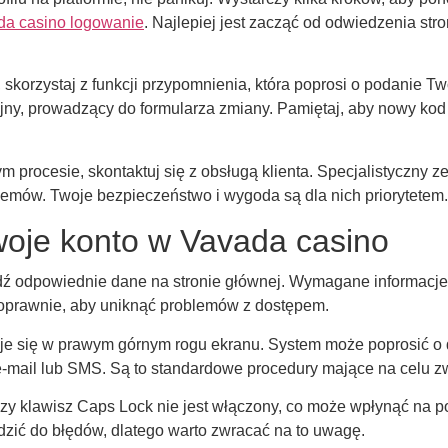
da casino logowanie
. Najlepiej jest zacząć od odwiedzenia str
orzystaj z funkcji przypomnienia, która poprosi o podanie Tw
y, prowadzący do formularza zmiany. Pamiętaj, aby nowy kod by
m procesie, skontaktuj się z obsługą klienta. Specjalistyczny 
lemów. Twoje bezpieczeństwo i wygoda są dla nich priorytetem.
woje konto w Vavada casino
dź odpowiednie dane na stronie głównej. Wymagane informacje 
 poprawnie, aby uniknąć problemów z dostępem.
ajduje się w prawym górnym rogu ekranu. System może poprosić 
-mail lub SMS. Są to standardowe procedury mające na celu z
zy klawisz Caps Lock nie jest włączony, co może wpłynąć na
zić do błędów, dlatego warto zwracać na to uwagę.