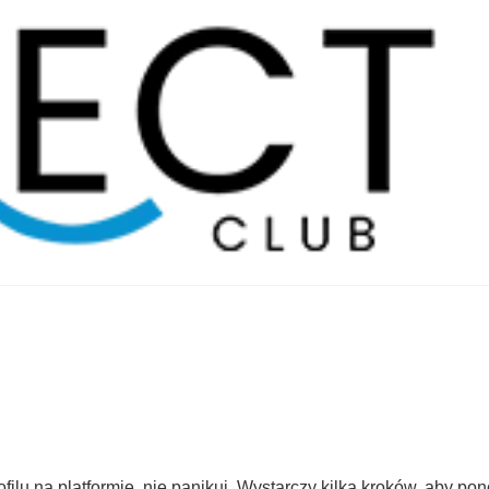
filu na platformie, nie panikuj. Wystarczy kilka kroków, aby p