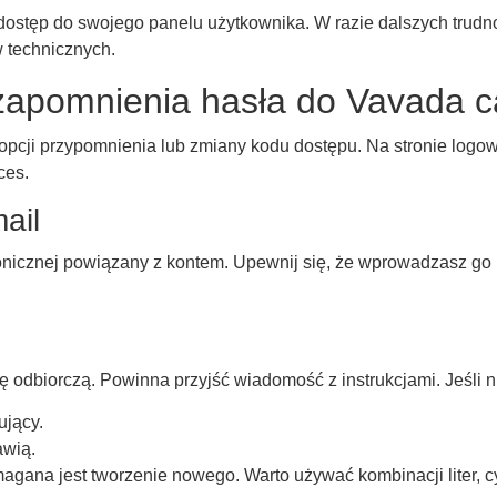
dostęp do swojego panelu użytkownika. W razie dalszych trudno
 technicznych.
zapomnienia hasła do Vavada c
 opcji przypomnienia lub zmiany kodu dostępu. Na stronie logow
ces.
ail
ronicznej powiązany z kontem. Upewnij się, że wprowadzasz go
odbiorczą. Powinna przyjść wiadomość z instrukcjami. Jeśli nic 
ujący.
awią.
ana jest tworzenie nowego. Warto używać kombinacji liter, cy