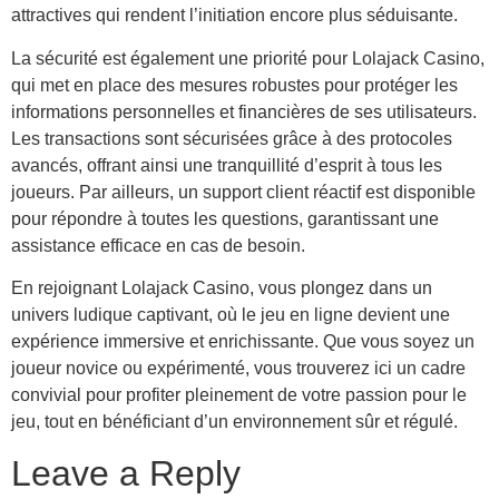
attractives qui rendent l’initiation encore plus séduisante.
La sécurité est également une priorité pour Lolajack Casino,
qui met en place des mesures robustes pour protéger les
informations personnelles et financières de ses utilisateurs.
Les transactions sont sécurisées grâce à des protocoles
avancés, offrant ainsi une tranquillité d’esprit à tous les
joueurs. Par ailleurs, un support client réactif est disponible
pour répondre à toutes les questions, garantissant une
assistance efficace en cas de besoin.
En rejoignant Lolajack Casino, vous plongez dans un
univers ludique captivant, où le jeu en ligne devient une
expérience immersive et enrichissante. Que vous soyez un
joueur novice ou expérimenté, vous trouverez ici un cadre
convivial pour profiter pleinement de votre passion pour le
jeu, tout en bénéficiant d’un environnement sûr et régulé.
Leave a Reply