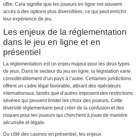
offre. Cela signifie que les joueurs en ligne ont souvent
accès à des options plus diversifiées, ce qui peut enrichir
leur expérience de jeu.
Les enjeux de la réglementation
dans le jeu en ligne et en
présentiel
La réglementation est un enjeu majeur pour les deux types
de jeux. Dans le secteur du jeu en ligne, la législation varie
considérablement d’un pays à l’autre. Certaines juridictions
offrent un cadre légal favorable, attirant des opérateurs
internationaux, tandis que d’autres imposent des restrictions
sévères qui peuvent limiter les choix des joueurs. Cette
diversité réglementaire peut créer de la confusion et des
risques pour les joueurs qui cherchent à jouer de manière
sécurisée et légale.
Du côté des casinos en présentiel, les enjeux