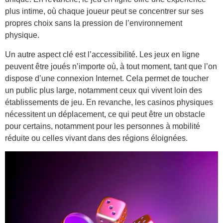
plus intime, où chaque joueur peut se concentrer sur ses
propres choix sans la pression de l’environnement
physique.
Un autre aspect clé est l’accessibilité. Les jeux en ligne
peuvent être joués n’importe où, à tout moment, tant que l’on
dispose d’une connexion Internet. Cela permet de toucher
un public plus large, notamment ceux qui vivent loin des
établissements de jeu. En revanche, les casinos physiques
nécessitent un déplacement, ce qui peut être un obstacle
pour certains, notamment pour les personnes à mobilité
réduite ou celles vivant dans des régions éloignées.