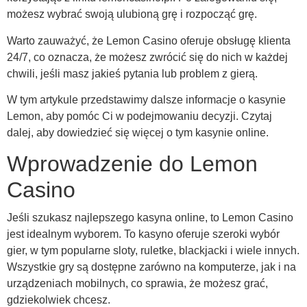
możesz wybrać swoją ulubioną grę i rozpocząć grę.
Warto zauważyć, że Lemon Casino oferuje obsługę klienta
24/7, co oznacza, że możesz zwrócić się do nich w każdej
chwili, jeśli masz jakieś pytania lub problem z gierą.
W tym artykule przedstawimy dalsze informacje o kasynie
Lemon, aby pomóc Ci w podejmowaniu decyzji. Czytaj
dalej, aby dowiedzieć się więcej o tym kasynie online.
Wprowadzenie do Lemon
Casino
Jeśli szukasz najlepszego kasyna online, to Lemon Casino
jest idealnym wyborem. To kasyno oferuje szeroki wybór
gier, w tym popularne sloty, ruletke, blackjacki i wiele innych.
Wszystkie gry są dostępne zarówno na komputerze, jak i na
urządzeniach mobilnych, co sprawia, że możesz grać,
gdziekolwiek chcesz.