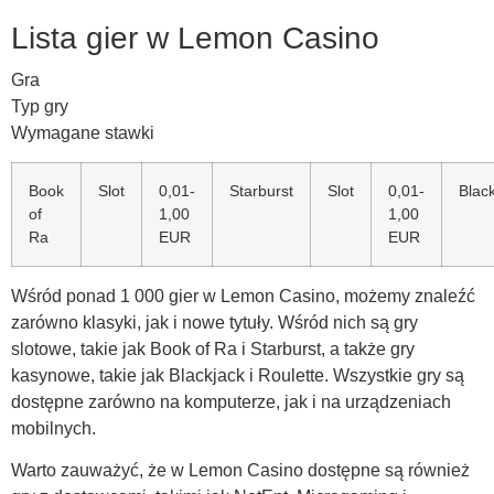
Lista gier w Lemon Casino
Gra
Typ gry
Wymagane stawki
Book
Slot
0,01-
Starburst
Slot
0,01-
Blac
of
1,00
1,00
Ra
EUR
EUR
Wśród ponad 1 000 gier w Lemon Casino, możemy znaleźć
zarówno klasyki, jak i nowe tytuły. Wśród nich są gry
slotowe, takie jak Book of Ra i Starburst, a także gry
kasynowe, takie jak Blackjack i Roulette. Wszystkie gry są
dostępne zarówno na komputerze, jak i na urządzeniach
mobilnych.
Warto zauważyć, że w Lemon Casino dostępne są również