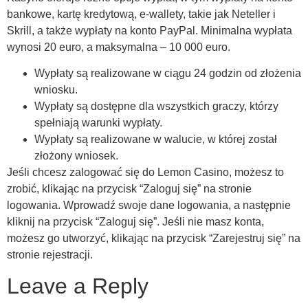
bankowe, kartę kredytową, e-wallety, takie jak Neteller i
Skrill, a także wypłaty na konto PayPal. Minimalna wypłata
wynosi 20 euro, a maksymalna – 10 000 euro.
Wypłaty są realizowane w ciągu 24 godzin od złożenia
wniosku.
Wypłaty są dostępne dla wszystkich graczy, którzy
spełniają warunki wypłaty.
Wypłaty są realizowane w walucie, w której został
złożony wniosek.
Jeśli chcesz zalogować się do Lemon Casino, możesz to
zrobić, klikając na przycisk “Zaloguj się” na stronie
logowania. Wprowadź swoje dane logowania, a następnie
kliknij na przycisk “Zaloguj się”. Jeśli nie masz konta,
możesz go utworzyć, klikając na przycisk “Zarejestruj się” na
stronie rejestracji.
Leave a Reply