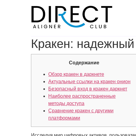
Skip
to
content
Кракен: надежный 
Содержание
Обзор кракен в даркнете
Актуальные ссылки на кракен онион
Безопасный вход в кракен даркнет
Наиболее распространенные
методы доступа
Сравнение кракен с другими
платформами
Исследуя мир цифровых активов, пользовате