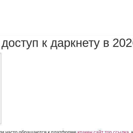
доступ к даркнету в 202
ли часто обращаются к платформе
кракен сайт тор ссылка
,