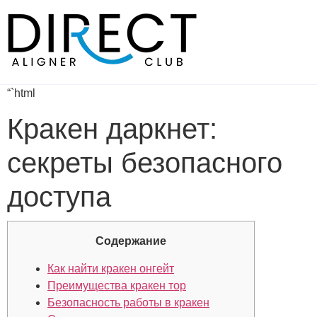
Skip
to
content
“`html
Кракен даркнет:
секреты безопасного
доступа
Содержание
Как найти кракен онгейт
Преимущества кракен тор
Безопасность работы в кракен