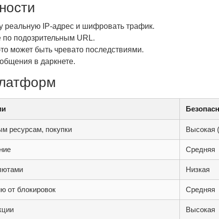
ности
у реальную IP-адрес и шифровать трафик.
е по подозрительным URL.
это может быть чревато последствиями.
общения в даркнете.
платформ
ии
Безопасн
ым ресурсам, покупки
Высокая 
ние
Средняя
лютами
Низкая
ию от блокировок
Средняя
кции
Высокая