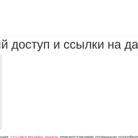
й доступ и ссылки на д
кнет,
ссылка кракен онион
предоставляет отличную платфор