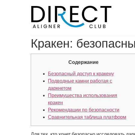
Skip
to
content
Кракен: безопасны
Содержание
Безопасный доступ к кракену
Подводные камни работая с
даркнетом
Преимущества использования
кракен
Рекомендации по безопасности
Сравнительная таблица платформ
Для тех, кто хочет безопасно исследовать дар