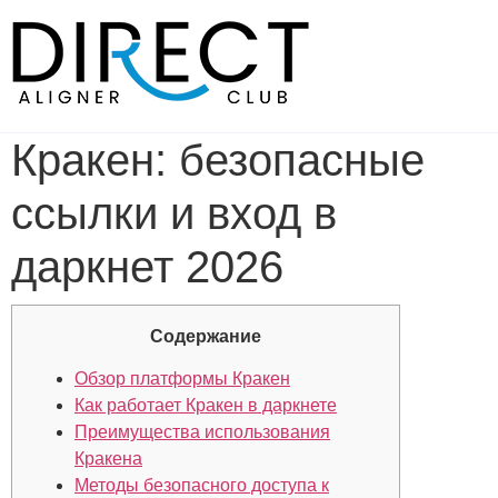
Skip
to
content
Кракен: безопасные
ссылки и вход в
даркнет 2026
Содержание
Обзор платформы Кракен
Как работает Кракен в даркнете
Преимущества использования
Кракена
Методы безопасного доступа к