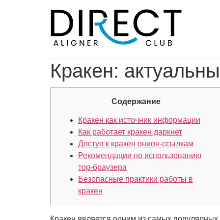
Skip
to
content
Кракен: актуальны
Содержание
Кракен как источник информации
Как работает кракен даркнет
Доступ к кракен онион-ссылкам
Рекомендации по использованию
тор-браузера
Безопасные практики работы в
кракен
Кракен является одним из самых популярных