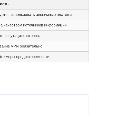
ость
уется использовать анонимные платежи.
за качеством источников информации.
те репутацию авторов.
вание VPN обязательно.
те меры предосторожности.