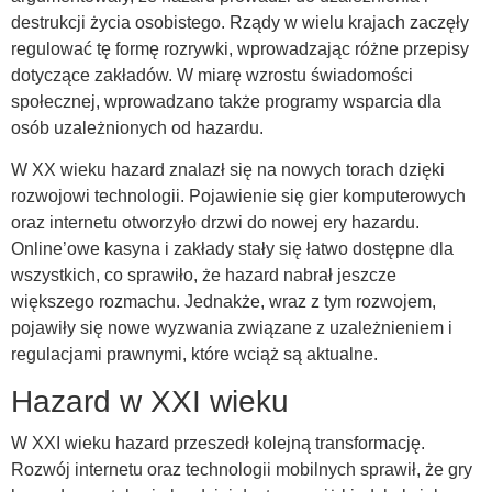
destrukcji życia osobistego. Rządy w wielu krajach zaczęły
regulować tę formę rozrywki, wprowadzając różne przepisy
dotyczące zakładów. W miarę wzrostu świadomości
społecznej, wprowadzano także programy wsparcia dla
osób uzależnionych od hazardu.
W XX wieku hazard znalazł się na nowych torach dzięki
rozwojowi technologii. Pojawienie się gier komputerowych
oraz internetu otworzyło drzwi do nowej ery hazardu.
Online’owe kasyna i zakłady stały się łatwo dostępne dla
wszystkich, co sprawiło, że hazard nabrał jeszcze
większego rozmachu. Jednakże, wraz z tym rozwojem,
pojawiły się nowe wyzwania związane z uzależnieniem i
regulacjami prawnymi, które wciąż są aktualne.
Hazard w XXI wieku
W XXI wieku hazard przeszedł kolejną transformację.
Rozwój internetu oraz technologii mobilnych sprawił, że gry