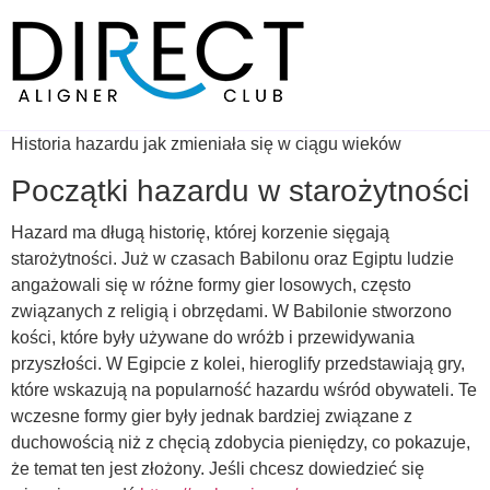
Skip
to
content
Historia hazardu jak zmieniała się w ciągu wieków
Początki hazardu w starożytności
Hazard ma długą historię, której korzenie sięgają
starożytności. Już w czasach Babilonu oraz Egiptu ludzie
angażowali się w różne formy gier losowych, często
związanych z religią i obrzędami. W Babilonie stworzono
kości, które były używane do wróżb i przewidywania
przyszłości. W Egipcie z kolei, hieroglify przedstawiają gry,
które wskazują na popularność hazardu wśród obywateli. Te
wczesne formy gier były jednak bardziej związane z
duchowością niż z chęcią zdobycia pieniędzy, co pokazuje,
że temat ten jest złożony. Jeśli chcesz dowiedzieć się