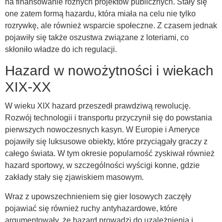
na finansowanie różnych projektów publicznych. Stały się
one zatem formą hazardu, która miała na celu nie tylko
rozrywkę, ale również wsparcie społeczne. Z czasem jednak
pojawiły się także oszustwa związane z loteriami, co
skłoniło władze do ich regulacji.
Hazard w nowożytności i wiekach
XIX-XX
W wieku XIX hazard przeszedł prawdziwą rewolucję.
Rozwój technologii i transportu przyczynił się do powstania
pierwszych nowoczesnych kasyn. W Europie i Ameryce
pojawiły się luksusowe obiekty, które przyciągały graczy z
całego świata. W tym okresie popularność zyskiwał również
hazard sportowy, w szczególności wyścigi konne, gdzie
zakłady stały się zjawiskiem masowym.
Wraz z upowszechnieniem się gier losowych zaczęły
pojawiać się również ruchy antyhazardowe, które
argumentowały, że hazard prowadzi do uzależnienia i