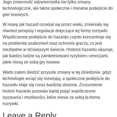
Jego zmienność odzwierciedla nie tylko zmiany
technologiczne, ale także społeczne i moralne podejście do
gier losowych.
W miarę jak hazard rozwijał się przez wieki, zmieniały się
również przepisy i regulacje dotyczące tej formy rozrywki.
Współczesne podejście do hazardu często koncentruje się
na problemie uzależnień oraz ochronie graczy, co jest
niezbędne w dzisiejszym świecie. Historia hazardu ukazuje,
jak bardzo ludzie są zainteresowani ryzykiem i emocjami,
jakie niosą ze sobą gry losowe.
Warto zatem śledzić przyszłe zmiany w tej dziedzinie, gdyż
technologie wciąż się rozwijają, a społeczne podejście do
hazardu staje się coraz bardziej złożone. Zrozumienie
historii hazardu pozwala lepiej pojąć współczesne
wyzwania i możliwości, które niesie ze sobą ta forma
rozrywki.
Leave a Reply