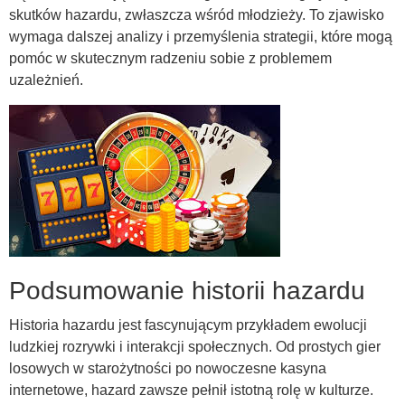
skutków hazardu, zwłaszcza wśród młodzieży. To zjawisko
wymaga dalszej analizy i przemyślenia strategii, które mogą
pomóc w skutecznym radzeniu sobie z problemem
uzależnień.
Podsumowanie historii hazardu
Historia hazardu jest fascynującym przykładem ewolucji
ludzkiej rozrywki i interakcji społecznych. Od prostych gier
losowych w starożytności po nowoczesne kasyna
internetowe, hazard zawsze pełnił istotną rolę w kulturze.