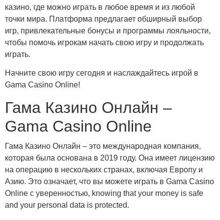
казино, где можно играть в любое время и из любой
точки мира. Платформа предлагает обширный выбор
игр, привлекательные бонусы и программы лояльности,
чтобы помочь игрокам начать свою игру и продолжать
играть.
Начните свою игру сегодня и наслаждайтесь игрой в
Gama Casino Online!
Гама Казино Онлайн –
Gama Casino Online
Гама Казино Онлайн – это международная компания,
которая была основана в 2019 году. Она имеет лицензию
на операцию в нескольких странах, включая Европу и
Азию. Это означает, что вы можете играть в Gama Casino
Online с уверенностью, knowing that your money is safe
and your personal data is protected.