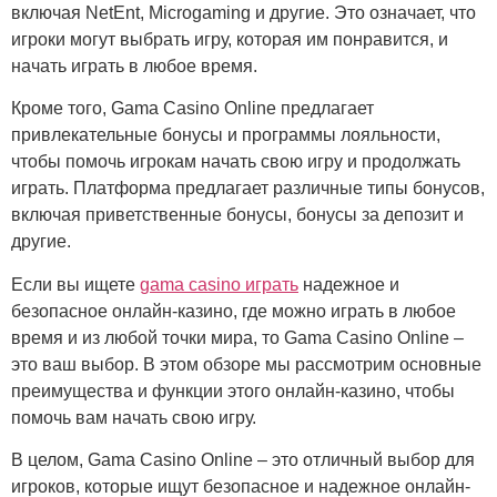
включая NetEnt, Microgaming и другие. Это означает, что
игроки могут выбрать игру, которая им понравится, и
начать играть в любое время.
Кроме того, Gama Casino Online предлагает
привлекательные бонусы и программы лояльности,
чтобы помочь игрокам начать свою игру и продолжать
играть. Платформа предлагает различные типы бонусов,
включая приветственные бонусы, бонусы за депозит и
другие.
Если вы ищете
gama casino играть
надежное и
безопасное онлайн-казино, где можно играть в любое
время и из любой точки мира, то Gama Casino Online –
это ваш выбор. В этом обзоре мы рассмотрим основные
преимущества и функции этого онлайн-казино, чтобы
помочь вам начать свою игру.
В целом, Gama Casino Online – это отличный выбор для
игроков, которые ищут безопасное и надежное онлайн-