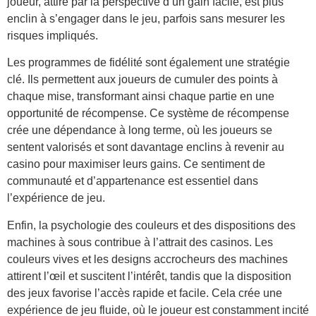
joueur, attiré par la perspective d’un gain facile, est plus
enclin à s’engager dans le jeu, parfois sans mesurer les
risques impliqués.
Les programmes de fidélité sont également une stratégie
clé. Ils permettent aux joueurs de cumuler des points à
chaque mise, transformant ainsi chaque partie en une
opportunité de récompense. Ce système de récompense
crée une dépendance à long terme, où les joueurs se
sentent valorisés et sont davantage enclins à revenir au
casino pour maximiser leurs gains. Ce sentiment de
communauté et d’appartenance est essentiel dans
l’expérience de jeu.
Enfin, la psychologie des couleurs et des dispositions des
machines à sous contribue à l’attrait des casinos. Les
couleurs vives et les designs accrocheurs des machines
attirent l’œil et suscitent l’intérêt, tandis que la disposition
des jeux favorise l’accès rapide et facile. Cela crée une
expérience de jeu fluide, où le joueur est constamment incité