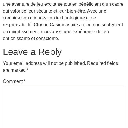
une aventure de jeu excitante tout en bénéficiant d’un cadre
qui valorise leur sécurité et leur bien-être. Avec une
combinaison d’innovation technologique et de
responsabilité, Glorion Casino aspire à offrir non seulement
du divertissement, mais aussi une expérience de jeu
enrichissante et consciente.
Leave a Reply
Your email address will not be published.
Required fields
are marked
*
Comment
*