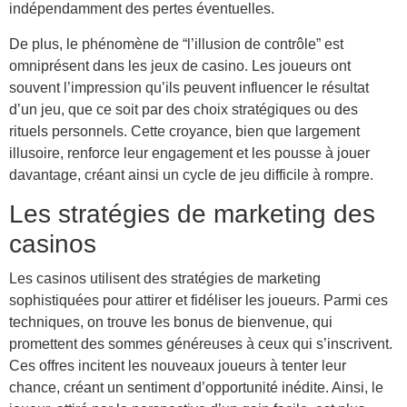
indépendamment des pertes éventuelles.
De plus, le phénomène de “l’illusion de contrôle” est
omniprésent dans les jeux de casino. Les joueurs ont
souvent l’impression qu’ils peuvent influencer le résultat
d’un jeu, que ce soit par des choix stratégiques ou des
rituels personnels. Cette croyance, bien que largement
illusoire, renforce leur engagement et les pousse à jouer
davantage, créant ainsi un cycle de jeu difficile à rompre.
Les stratégies de marketing des
casinos
Les casinos utilisent des stratégies de marketing
sophistiquées pour attirer et fidéliser les joueurs. Parmi ces
techniques, on trouve les bonus de bienvenue, qui
promettent des sommes généreuses à ceux qui s’inscrivent.
Ces offres incitent les nouveaux joueurs à tenter leur
chance, créant un sentiment d’opportunité inédite. Ainsi, le