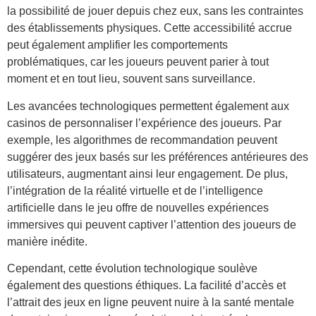
la possibilité de jouer depuis chez eux, sans les contraintes
des établissements physiques. Cette accessibilité accrue
peut également amplifier les comportements
problématiques, car les joueurs peuvent parier à tout
moment et en tout lieu, souvent sans surveillance.
Les avancées technologiques permettent également aux
casinos de personnaliser l’expérience des joueurs. Par
exemple, les algorithmes de recommandation peuvent
suggérer des jeux basés sur les préférences antérieures des
utilisateurs, augmentant ainsi leur engagement. De plus,
l’intégration de la réalité virtuelle et de l’intelligence
artificielle dans le jeu offre de nouvelles expériences
immersives qui peuvent captiver l’attention des joueurs de
manière inédite.
Cependant, cette évolution technologique soulève
également des questions éthiques. La facilité d’accès et
l’attrait des jeux en ligne peuvent nuire à la santé mentale