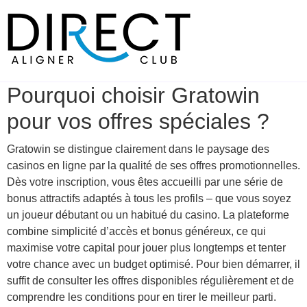
Skip
to
content
Pourquoi choisir Gratowin
pour vos offres spéciales ?
Gratowin se distingue clairement dans le paysage des
casinos en ligne par la qualité de ses offres promotionnelles.
Dès votre inscription, vous êtes accueilli par une série de
bonus attractifs adaptés à tous les profils – que vous soyez
un joueur débutant ou un habitué du casino. La plateforme
combine simplicité d’accès et bonus généreux, ce qui
maximise votre capital pour jouer plus longtemps et tenter
votre chance avec un budget optimisé. Pour bien démarrer, il
suffit de consulter les offres disponibles régulièrement et de
comprendre les conditions pour en tirer le meilleur parti.