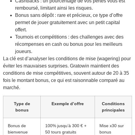
Cashbacks : un pourcentage de vos pertes vous est
remboursé, limitant ainsi les risques.
Bonus sans dépôt : rare et précieux, ce type d’offre
permet de jouer gratuitement avec un petit capital
offert.
Tournois et compétitions : des challenges avec des
récompenses en cash ou bonus pour les meilleurs
joueurs.
La clé est d’analyser les conditions de mise (wagering) pour
éviter les mauvaises surprises. Gratowin maintient des
conditions de mise compétitives, souvent autour de 20 à 35
fois le montant bonus, ce qui est raisonnable comparé au
marché.
Type de
Exemple d’offre
Conditions
bonus
principales
Bonus de
100% jusqu’à 300 € +
Mise x30 sur
bienvenue
50 tours gratuits
bonus