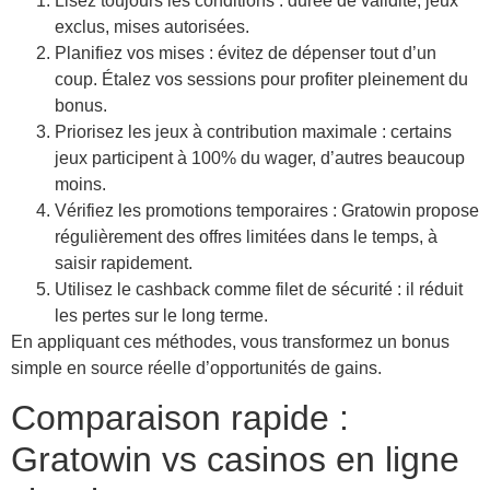
Lisez toujours les conditions : durée de validité, jeux
exclus, mises autorisées.
Planifiez vos mises : évitez de dépenser tout d’un
coup. Étalez vos sessions pour profiter pleinement du
bonus.
Priorisez les jeux à contribution maximale : certains
jeux participent à 100% du wager, d’autres beaucoup
moins.
Vérifiez les promotions temporaires : Gratowin propose
régulièrement des offres limitées dans le temps, à
saisir rapidement.
Utilisez le cashback comme filet de sécurité : il réduit
les pertes sur le long terme.
En appliquant ces méthodes, vous transformez un bonus
simple en source réelle d’opportunités de gains.
Comparaison rapide :
Gratowin vs casinos en ligne