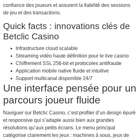
confiance des joueurs et assurent la fiabilité des sessions
de jeu et des transactions.
Quick facts : innovations clés de
Betclic Casino
Infrastructure cloud scalable
Streaming vidéo haute définition pour le live casino
Chiffrement SSL 256-bit et protocoles antifraude
Application mobile native fluide et intuitive
Support multicanal disponible 24/7
Une interface pensée pour un
parcours joueur fluide
Naviguer sur Betclic Casino, c’est profiter d’un design épuré
et responsive qui s’adapte aussi bien aux grandes
résolutions qu’aux petits écrans. Le menu principal
catégorise clairement les jeux : machines à sous, jeux de