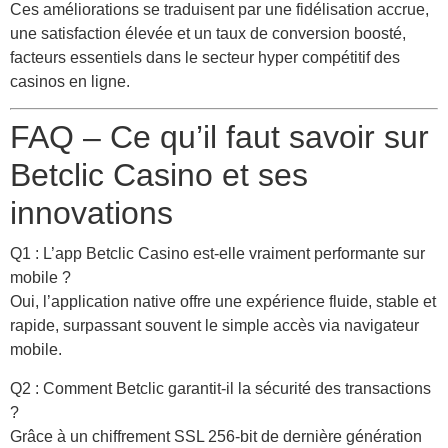
Ces améliorations se traduisent par une fidélisation accrue,
une satisfaction élevée et un taux de conversion boosté,
facteurs essentiels dans le secteur hyper compétitif des
casinos en ligne.
FAQ – Ce qu’il faut savoir sur
Betclic Casino et ses
innovations
Q1 : L’app Betclic Casino est-elle vraiment performante sur
mobile ?
Oui, l’application native offre une expérience fluide, stable et
rapide, surpassant souvent le simple accès via navigateur
mobile.
Q2 : Comment Betclic garantit-il la sécurité des transactions
?
Grâce à un chiffrement SSL 256-bit de dernière génération