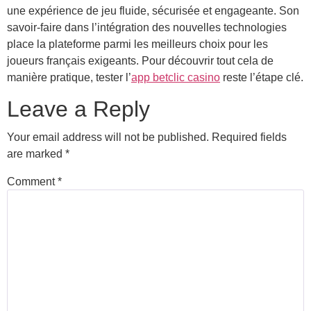
une expérience de jeu fluide, sécurisée et engageante. Son
savoir-faire dans l’intégration des nouvelles technologies
place la plateforme parmi les meilleurs choix pour les
joueurs français exigeants. Pour découvrir tout cela de
manière pratique, tester l’
app betclic casino
reste l’étape clé.
Leave a Reply
Your email address will not be published.
Required fields
are marked
*
Comment
*