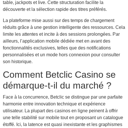
table, jackpots et live. Cette structuration facilite la
découverte et la sélection rapide des titres préférés.
La plateforme mise aussi sur des temps de chargement
réduits grâce à une gestion intelligente des ressources. Cela
limite les attentes et incite à des sessions prolongées. Par
ailleurs, l’application mobile dédiée met en avant des
fonctionnalités exclusives, telles que des notifications
personnalisées et un mode hors connexion pour consulter
son historique.
Comment Betclic Casino se
démarque-t-il du marché ?
Face à la concurrence, Betclic se distingue par une parfaite
harmonie entre innovation technique et expérience
utilisateur. La plupart des casinos en ligne peinent à offrir
une telle stabilité sur mobile tout en proposant un catalogue
étoffé. Ici, la latence est quasi inexistante et les graphismes