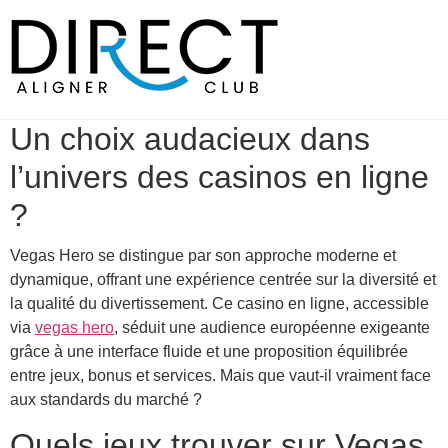
Skip
to
content
Un choix audacieux dans
l’univers des casinos en ligne
?
Vegas Hero se distingue par son approche moderne et
dynamique, offrant une expérience centrée sur la diversité et
la qualité du divertissement. Ce casino en ligne, accessible
via
vegas hero
, séduit une audience européenne exigeante
grâce à une interface fluide et une proposition équilibrée
entre jeux, bonus et services. Mais que vaut-il vraiment face
aux standards du marché ?
Quels jeux trouver sur Vegas