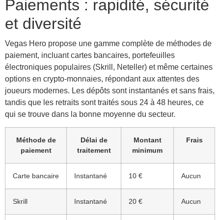
Paiements : rapidité, sécurité
et diversité
Vegas Hero propose une gamme complète de méthodes de
paiement, incluant cartes bancaires, portefeuilles
électroniques populaires (Skrill, Neteller) et même certaines
options en crypto-monnaies, répondant aux attentes des
joueurs modernes. Les dépôts sont instantanés et sans frais,
tandis que les retraits sont traités sous 24 à 48 heures, ce
qui se trouve dans la bonne moyenne du secteur.
Méthode de
Délai de
Montant
Frais
paiement
traitement
minimum
Carte bancaire
Instantané
10 €
Aucun
Skrill
Instantané
20 €
Aucun