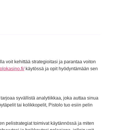
voit kehittää strategioitasi ja parantaa voiton
tolokasino.fi/
käytössä ja opit hyödyntämään sen
arjoaa syvällistä analytiikkaa, joka auttaa sinua
elit tai kolikkopelit, Pistolo tuo esiin pelin
ten pelistrategiat toimivat käytännössä ja miten