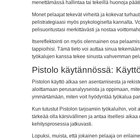
menettämässä hallintaa tai tekeillä huonoja päätö
Monet pelaajat tekevät virheitä ja kokevat turhau
pelistrategiaasi myös psykologiselta kannalta. V
pelisuoritustasi merkittävästi ja nostaa voittomah
Itsereflektointi on myös olennainen osa pelaamista
tappioihisi. Tämä tieto voi auttaa sinua tekemää
työkalujen kanssa tekee sinusta vahvemman pel
Pistolo käytännössä: Käyttöo
Pistolon käyttö alkaa sen asentamisesta ja rekis
aloittamaan perusanalyyseista ja oppimaan, miten 
ymmärtämään, miten voit hyödyntää työkalua parh
Kun tutustut Pistolon tarjoamiin työkaluihin, voit 
tärkeää olla kärsivällinen ja antaa itsellesi aikaa
kehitysprosessia jatkuvasti.
Lopuksi, muista, että jokainen pelaaja on erilainen