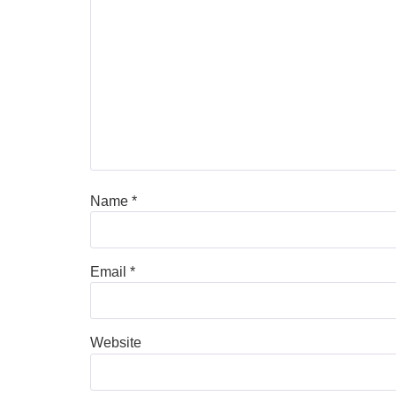
Name
*
Email
*
Website