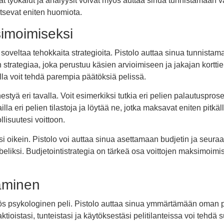
amat työkalut ja analyysit voivat myös auttaa sinua tunnistamaan v
vitsevat eniten huomiota.
simoimiseksi
soveltaa tehokkaita strategioita. Pistolo auttaa sinua tunnistama
 strategiaa, joka perustuu käsien arvioimiseen ja jakajan korttie
vulla voit tehdä parempia päätöksiä pelissä.
yä eri tavalla. Voit esimerkiksi tutkia eri pelien palautusprosent
lla eri pelien tilastoja ja löytää ne, jotka maksavat eniten pitkäll
lisuutesi voittoon.
tisi oikein. Pistolo voi auttaa sinua asettamaan budjetin ja seura
liksi. Budjetointistrategia on tärkeä osa voittojen maksimoimist
aaminen
myös psykologinen peli. Pistolo auttaa sinua ymmärtämään oman
ioistasi, tunteistasi ja käytöksestäsi pelitilanteissa voi tehdä 