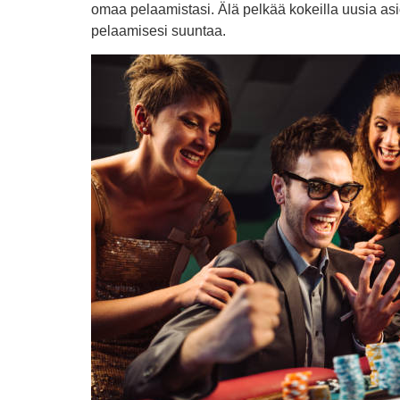
omaa pelaamistasi. Älä pelkää kokeilla uusia asioit
pelaamisesi suuntaa.