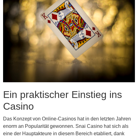
Ein praktischer Einstieg ins
Casino
Das Konzept von Online-Casinos hat in den letzten Jahren
enorm an Popularität gewonnen. Snai Casino hat sich als
eine der Hauptakteure in diesem Bereich etabliert, dank