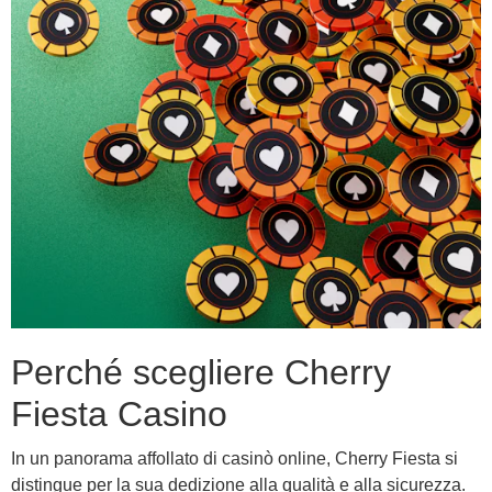
Perché scegliere Cherry
Fiesta Casino
In un panorama affollato di casinò online, Cherry Fiesta si
distingue per la sua dedizione alla qualità e alla sicurezza.