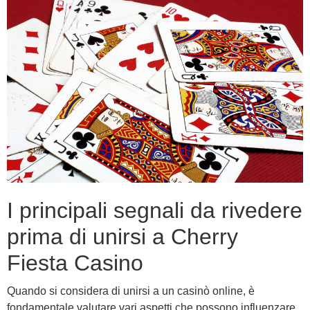
I principali segnali da rivedere
prima di unirsi a Cherry
Fiesta Casino
Quando si considera di unirsi a un casinò online, è
fondamentale valutare vari aspetti che possono influenzare