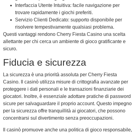
Interfaccia Utente Intuitiva: facile navigazione per
trovare rapidamente i giochi preferiti.
Servizio Clienti Dedicato: supporto disponibile per
risolvere tempestivamente qualsiasi problema.
Questi vantaggi rendono Cherry Fiesta Casino una scelta
allettante per chi cerca un ambiente di gioco gratificante e
sicuro.
Fiducia e sicurezza
La sicurezza è una priorità assoluta per Cherry Fiesta
Casino. Il casinò utilizza misure di crittografia avanzate per
proteggere i dati personali e le transazioni finanziarie dei
giocatori. Inoltre, è essenziale adottare pratiche di password
sicure per salvaguardare il proprio account. Questo impegno
per la sicurezza offre tranquillità ai giocatori, che possono
concentrarsi sul divertimento senza preoccupazioni.
Il casinò promuove anche una politica di gioco responsabile,