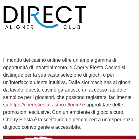
Skip
to
content
Il mondo dei casinò online offre un’ampia gamma di
opportunità di intrattenimento, e Cherry Fiesta Casino si
distingue per la sua vasta selezione di giochi e per
un’interfaccia utente intuitiva. Dalle slot machines ai giochi
da tavolo, questo casinò garantisce un accesso rapido e
semplice per i giocatori, che possono registrarsi facilmente
su
https://cherryfiestacasino.it/login/
e approfittare delle
promozioni esclusive. Con un ambiente di gioco sicuro,
Cherry Fiesta è la scelta ideale per chi cerca un’esperienza
di gioco coinvolgente e accessibile.