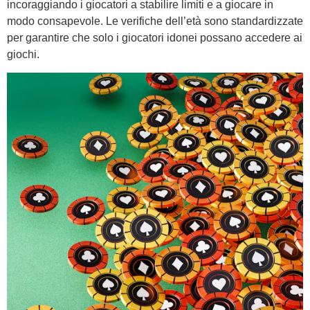
incoraggiando i giocatori a stabilire limiti e a giocare in
modo consapevole. Le verifiche dell’età sono standardizzate
per garantire che solo i giocatori idonei possano accedere ai
giochi.