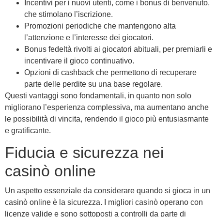
Incentivi per i nuovi utenti, come i bonus di benvenuto,
che stimolano l’iscrizione.
Promozioni periodiche che mantengono alta
l’attenzione e l’interesse dei giocatori.
Bonus fedeltà rivolti ai giocatori abituali, per premiarli e
incentivare il gioco continuativo.
Opzioni di cashback che permettono di recuperare
parte delle perdite su una base regolare.
Questi vantaggi sono fondamentali, in quanto non solo
migliorano l’esperienza complessiva, ma aumentano anche
le possibilità di vincita, rendendo il gioco più entusiasmante
e gratificante.
Fiducia e sicurezza nei
casinò online
Un aspetto essenziale da considerare quando si gioca in un
casinò online è la sicurezza. I migliori casinò operano con
licenze valide e sono sottoposti a controlli da parte di