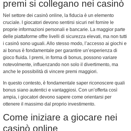
premi si collegano nei casinò
Nel settore dei casinò online, la fiducia è un elemento
cruciale. I giocatori devono sentirsi sicuri nel fornire le
proprie informazioni personali e bancarie. La maggior parte
delle piattaforme offre livelli di sicurezza elevati, ma non tutti
i casinò sono uguali. Allo stesso modo, l’accesso ai giochi e
ai bonus è fondamentale per garantire un’esperienza di
gioco fluida. I premi, in forma di bonus, possono variare
notevolmente, influenzando non solo il divertimento, ma
anche le possibilità di vincere premi maggiori.
In questo contesto, è fondamentale saper riconoscere quali
bonus siano autentici e vantaggiosi. Con un’offerta così
ampia, i giocatori devono sapere come orientarsi per
ottenere il massimo dal proprio investimento.
Come iniziare a giocare nei
casinò online