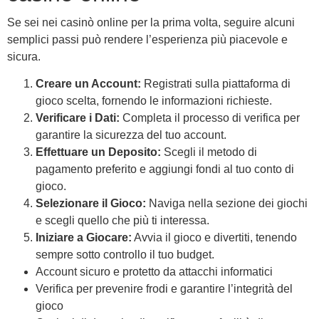
Se sei nei casinò online per la prima volta, seguire alcuni
semplici passi può rendere l’esperienza più piacevole e
sicura.
Creare un Account:
Registrati sulla piattaforma di
gioco scelta, fornendo le informazioni richieste.
Verificare i Dati:
Completa il processo di verifica per
garantire la sicurezza del tuo account.
Effettuare un Deposito:
Scegli il metodo di
pagamento preferito e aggiungi fondi al tuo conto di
gioco.
Selezionare il Gioco:
Naviga nella sezione dei giochi
e scegli quello che più ti interessa.
Iniziare a Giocare:
Avvia il gioco e divertiti, tenendo
sempre sotto controllo il tuo budget.
Account sicuro e protetto da attacchi informatici
Verifica per prevenire frodi e garantire l’integrità del
gioco