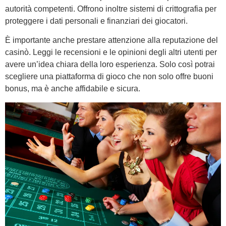
autorità competenti. Offrono inoltre sistemi di crittografia per
proteggere i dati personali e finanziari dei giocatori.
È importante anche prestare attenzione alla reputazione del
casinò. Leggi le recensioni e le opinioni degli altri utenti per
avere un’idea chiara della loro esperienza. Solo così potrai
scegliere una piattaforma di gioco che non solo offre buoni
bonus, ma è anche affidabile e sicura.