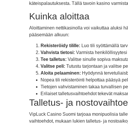
käteispalautuksesta. Tällä tavoin kasino varmistaa
Kuinka aloittaa
Aloittaminen nettikasinolla voi vaikuttaa aluksi
pääsemään alkuun:
Rekisteröidy tilille:
Luo tili syöttämällä tar
Vahvista tietosi:
Varmista henkilöllisyytesi
Tee talletus:
Valitse sinulle sopiva maksutapa
Valitse peli:
Tutustu tarjontaan ja valitse pel
Aloita pelaaminen:
Hyödynnä tervetuliaisb
Nopea tili rekisteröinti helpottaa pääsyä pe
Tietojen vahvistaminen takaa turvallisen p
Erilaiset talletusvaihtoehdot tekevät maksa
Talletus- ja nostovaihto
VipLuck Casino Suomi tarjoaa monipuolisia talle
vaihtoehdot, mukaan lukien talletus- ja nostoaikoj