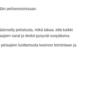
dän pelisessioissaan.
äännelty pelialusta, mikä takaa, että kaikki
laajien varat ja tiedot pysyvät suojattuina.
ä pelaajien luottamusta kasinon toimintaan ja