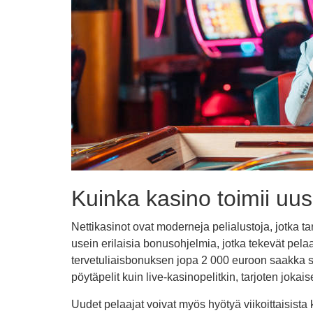
Kuinka kasino toimii uusil
Nettikasinot ovat moderneja pelialustoja, jotka ta
usein erilaisia bonusohjelmia, jotka tekevät pel
tervetuliaisbonuksen jopa 2 000 euroon saakka sekä
pöytäpelit kuin live-kasinopelitkin, tarjoten jokaise
Uudet pelaajat voivat myös hyötyä viikoittaisist