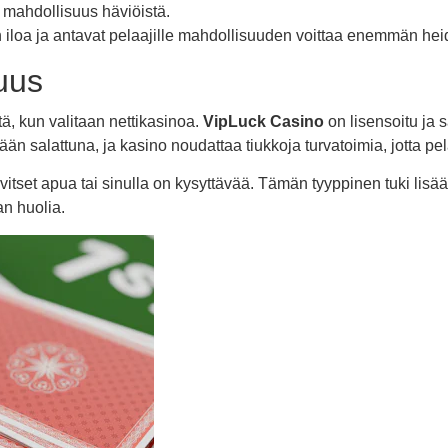
mahdollisuus häviöistä.
 iloa ja antavat pelaajille mahdollisuuden voittaa enemmän hei
suus
tä, kun valitaan nettikasinoa.
VipLuck Casino
on lisensoitu ja s
ellään salattuna, ja kasino noudattaa tiukkoja turvatoimia, jotta pe
rvitset apua tai sinulla on kysyttävää. Tämän tyyppinen tuki lisä
an huolia.