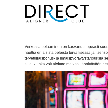
Skip
to
content
Verkossa pelaaminen on kasvanut nopeasti suosit
nauttia erilaisista peleistä turvallisessa ja lise
tervetuliaisbonus- ja ilmaispyöräytystarjouksia se
siitä, kuinka voit aloittaa matkasi jännittävään n