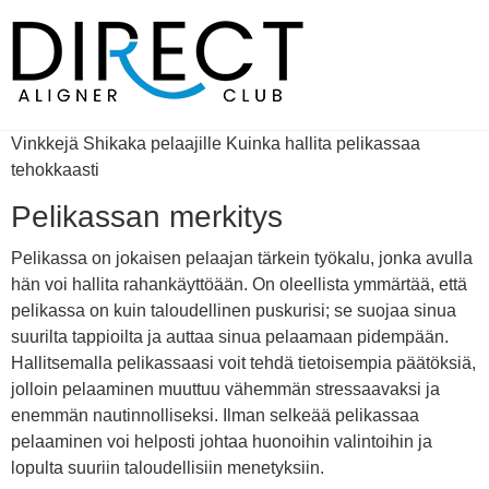
Skip
to
content
Vinkkejä Shikaka pelaajille Kuinka hallita pelikassaa
tehokkaasti
Pelikassan merkitys
Pelikassa on jokaisen pelaajan tärkein työkalu, jonka avulla
hän voi hallita rahankäyttöään. On oleellista ymmärtää, että
pelikassa on kuin taloudellinen puskurisi; se suojaa sinua
suurilta tappioilta ja auttaa sinua pelaamaan pidempään.
Hallitsemalla pelikassaasi voit tehdä tietoisempia päätöksiä,
jolloin pelaaminen muuttuu vähemmän stressaavaksi ja
enemmän nautinnolliseksi. Ilman selkeää pelikassaa
pelaaminen voi helposti johtaa huonoihin valintoihin ja
lopulta suuriin taloudellisiin menetyksiin.