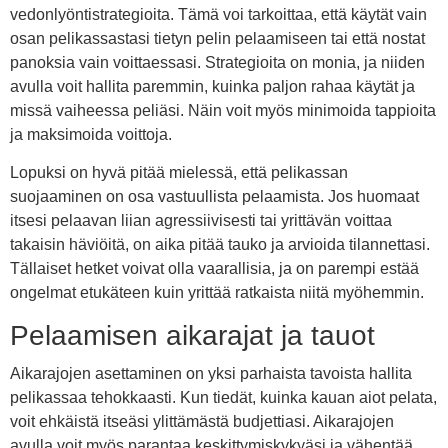
vedonlyöntistrategioita. Tämä voi tarkoittaa, että käytät vain
osan pelikassastasi tietyn pelin pelaamiseen tai että nostat
panoksia vain voittaessasi. Strategioita on monia, ja niiden
avulla voit hallita paremmin, kuinka paljon rahaa käytät ja
missä vaiheessa peliäsi. Näin voit myös minimoida tappioita
ja maksimoida voittoja.
Lopuksi on hyvä pitää mielessä, että pelikassan
suojaaminen on osa vastuullista pelaamista. Jos huomaat
itsesi pelaavan liian agressiivisesti tai yrittävän voittaa
takaisin häviöitä, on aika pitää tauko ja arvioida tilannettasi.
Tällaiset hetket voivat olla vaarallisia, ja on parempi estää
ongelmat etukäteen kuin yrittää ratkaista niitä myöhemmin.
Pelaamisen aikarajat ja tauot
Aikarajojen asettaminen on yksi parhaista tavoista hallita
pelikassaa tehokkaasti. Kun tiedät, kuinka kauan aiot pelata,
voit ehkäistä itseäsi ylittämästä budjettiasi. Aikarajojen
avulla voit myös parantaa keskittymiskykyäsi ja vähentää