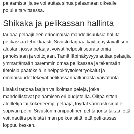
pelaamista, ja se voi auttaa sinua palaamaan oikealle
polulle tarvittaessa.
Shikaka ja pelikassan hallinta
tarjoaa pelaajilleen erinomaisia mahdollisuuksia hallita
pelikassaa tehokkaasti. Sivusto tarjoaa käyttäjäystävällisen
alustan, jossa pelaajat voivat helposti seurata omia
panoksiaan ja voittojaan. Tämä läpinäkyvyys auttaa pelaajia
ymmärtämään paremmin omaa pelikassaa ja tekemään
tietoisia päätöksiä. n helppokäyttöiset työkalut ja
ominaisuudet tekevät pelikassanhallinnasta vaivatonta.
Lisäksi tarjoaa laajan valikoiman pelejä, jotka
mahdollistavat pelaamisen eri budjeteilla. Olitpa sitten
aloittelija tai kokeneempi pelaaja, löydät varmasti sinulle
sopivan pelin. Sivuston monipuolinen pelitarjonta takaa, että
voit nauttia peleistä ilman pelkoa siitä, että pelikassasi
loppuu kesken.