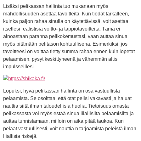
Lisäksi pelikassan hallinta tuo mukanaan myös
mahdollisuuden asettaa tavoitteita. Kun tiedät tarkalleen,
kuinka paljon rahaa sinulla on käytettävissä, voit asettaa
itsellesi realistisia voitto- ja tappiotavoitteita. Tämä ei
ainoastaan paranna pelikokemustasi, vaan auttaa sinua
myös pitämään pelitason kohtuullisena. Esimerkiksi, jos
tavoitteesi on voittaa tietty summa rahaa ennen kuin lopetat
pelaamisen, pysyt keskittyneenä ja vähemmän altis
impulsseillesi.
Lopuksi, hyvä pelikassan hallinta on osa vastuullista
pelaamista. Se osoittaa, että otat pelisi vakavasti ja haluat
nauttia siitä ilman taloudellisia huolia. Tietoisuus omasta
pelikassasta voi myös estää sinua liiallisilta pelaamisilta ja
auttaa tunnistamaan, milloin on aika pitää taukoa. Kun
pelaat vastuullisesti, voit nauttia n tarjoamista peleistä ilman
liiallisia riskejä.