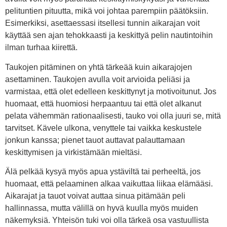
pelituntien pituutta, mikä voi johtaa parempiin päätöksiin.
Esimerkiksi, asettaessasi itsellesi tunnin aikarajan voit
käyttää sen ajan tehokkaasti ja keskittyä pelin nautintoihin
ilman turhaa kiirettä.
Taukojen pitäminen on yhtä tärkeää kuin aikarajojen
asettaminen. Taukojen avulla voit arvioida peliäsi ja
varmistaa, että olet edelleen keskittynyt ja motivoitunut. Jos
huomaat, että huomiosi herpaantuu tai että olet alkanut
pelata vähemmän rationaalisesti, tauko voi olla juuri se, mitä
tarvitset. Kävele ulkona, venyttele tai vaikka keskustele
jonkun kanssa; pienet tauot auttavat palauttamaan
keskittymisen ja virkistämään mieltäsi.
Älä pelkää kysyä myös apua ystäviltä tai perheeltä, jos
huomaat, että pelaaminen alkaa vaikuttaa liikaa elämääsi.
Aikarajat ja tauot voivat auttaa sinua pitämään peli
hallinnassa, mutta välillä on hyvä kuulla myös muiden
näkemyksiä. Yhteisön tuki voi olla tärkeä osa vastuullista