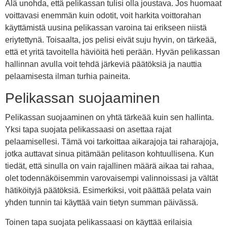
Älä unohda, että pelikassan tulisi olla joustava. Jos huomaat
voittavasi enemmän kuin odotit, voit harkita voittorahan
käyttämistä uusina pelikassan varoina tai erikseen niistä
eriytettynä. Toisaalta, jos pelisi eivät suju hyvin, on tärkeää,
että et yritä tavoitella häviöitä heti perään. Hyvän pelikassan
hallinnan avulla voit tehdä järkeviä päätöksiä ja nauttia
pelaamisesta ilman turhia paineita.
Pelikassan suojaaminen
Pelikassan suojaaminen on yhtä tärkeää kuin sen hallinta.
Yksi tapa suojata pelikassaasi on asettaa rajat
pelaamisellesi. Tämä voi tarkoittaa aikarajoja tai raharajoja,
jotka auttavat sinua pitämään pelitason kohtuullisena. Kun
tiedät, että sinulla on vain rajallinen määrä aikaa tai rahaa,
olet todennäköisemmin varovaisempi valinnoissasi ja vältät
hätiköityjä päätöksiä. Esimerkiksi, voit päättää pelata vain
yhden tunnin tai käyttää vain tietyn summan päivässä.
Toinen tapa suojata pelikassaasi on käyttää erilaisia