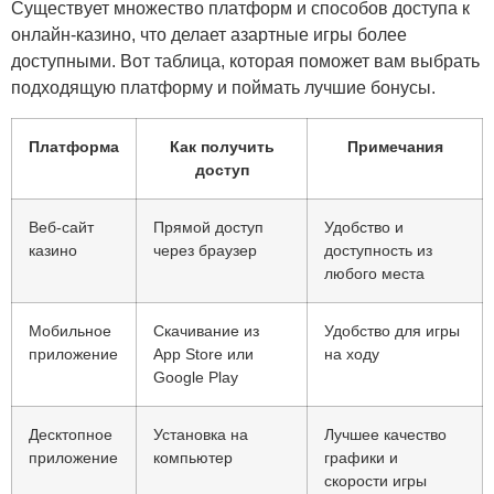
Существует множество платформ и способов доступа к
онлайн-казино, что делает азартные игры более
доступными. Вот таблица, которая поможет вам выбрать
подходящую платформу и поймать лучшие бонусы.
Платформа
Как получить
Примечания
доступ
Веб-сайт
Прямой доступ
Удобство и
казино
через браузер
доступность из
любого места
Мобильное
Скачивание из
Удобство для игры
приложение
App Store или
на ходу
Google Play
Десктопное
Установка на
Лучшее качество
приложение
компьютер
графики и
скорости игры