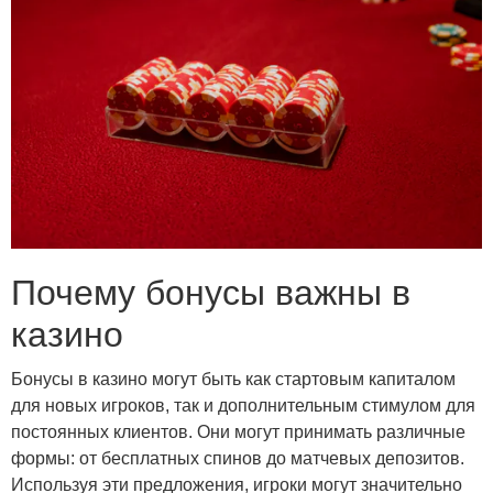
Почему бонусы важны в
казино
Бонусы в казино могут быть как стартовым капиталом
для новых игроков, так и дополнительным стимулом для
постоянных клиентов. Они могут принимать различные
формы: от бесплатных спинов до матчевых депозитов.
Используя эти предложения, игроки могут значительно