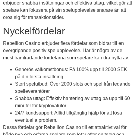
erbjuder snabba insättningar och effektiva uttag, vilket gör att
spelare kan fokusera på sin spelupplevelse snarare än att
oroa sig för transaktionstider.
Nyckelfördelar
Rebellion Casino erbjuder flera fördelar som bidrar till en
övergripande positiv spelupplevelse. Här är några av de
mest framträdande fördelarna som spelare kan dra nytta av:
Generös välkomstbonus: Få 100% upp till 2000 SEK
på din första insättning.
Stort spelutbud: Över 2000 slots och spel från ledande
spelleverantörer.
Snabba uttag: Effektiv hantering av uttag på upp till 60
minuter för kryptovalutor.
24/7 kundsupport: Alltid tillgänglig hjälp för att lösa
eventuella problem.
Dessa fördelar gör Rebellion Casino till ett attraktivt val för
både nya och erfarna spelare som letar efter en trygg och