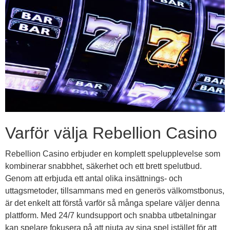
Varför välja Rebellion Casino
Rebellion Casino erbjuder en komplett spelupplevelse som
kombinerar snabbhet, säkerhet och ett brett spelutbud.
Genom att erbjuda ett antal olika insättnings- och
uttagsmetoder, tillsammans med en generös välkomstbonus,
är det enkelt att förstå varför så många spelare väljer denna
plattform. Med 24/7 kundsupport och snabba utbetalningar
kan spelare fokusera på att njuta av sina spel istället för att