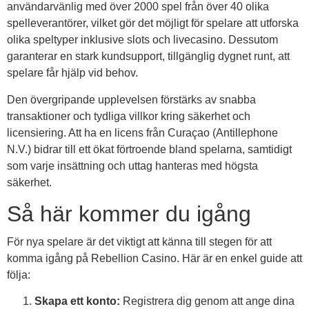
användarvänlig med över 2000 spel från över 40 olika
spelleverantörer, vilket gör det möjligt för spelare att utforska
olika speltyper inklusive slots och livecasino. Dessutom
garanterar en stark kundsupport, tillgänglig dygnet runt, att
spelare får hjälp vid behov.
Den övergripande upplevelsen förstärks av snabba
transaktioner och tydliga villkor kring säkerhet och
licensiering. Att ha en licens från Curaçao (Antillephone
N.V.) bidrar till ett ökat förtroende bland spelarna, samtidigt
som varje insättning och uttag hanteras med högsta
säkerhet.
Så här kommer du igång
För nya spelare är det viktigt att känna till stegen för att
komma igång på Rebellion Casino. Här är en enkel guide att
följa:
Skapa ett konto:
Registrera dig genom att ange dina