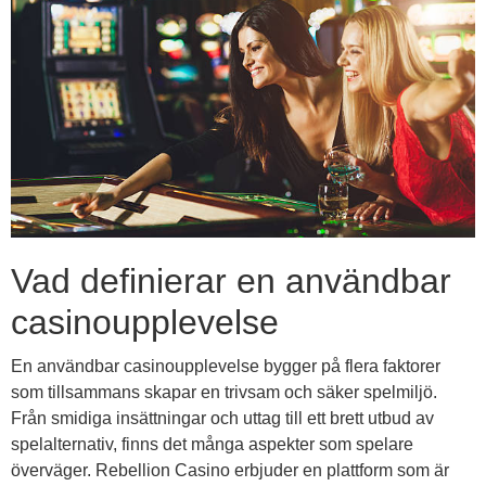
Vad definierar en användbar
casinoupplevelse
En användbar casinoupplevelse bygger på flera faktorer
som tillsammans skapar en trivsam och säker spelmiljö.
Från smidiga insättningar och uttag till ett brett utbud av
spelalternativ, finns det många aspekter som spelare
överväger. Rebellion Casino erbjuder en plattform som är