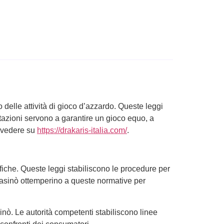
delle attività di gioco d’azzardo. Queste leggi
tazioni servono a garantire un gioco equo, a
ò vedere su
https://drakaris-italia.com/
.
fiche. Queste leggi stabiliscono le procedure per
i casinò ottemperino a queste normative per
inò. Le autorità competenti stabiliscono linee