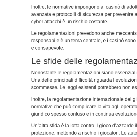
Inoltre, le normative impongono ai casinò di adotta
avanzata e protocolli di sicurezza per prevenire 
cyber attacchi è un rischio costante.
Le regolamentazioni prevedono anche meccanismi d
responsabile è un tema centrale, e i casinò sono 
e consapevole.
Le sfide delle regolamentaz
Nonostante le regolamentazioni siano essenziali pe
Una delle principali difficoltà riguarda l’evoluzi
scommesse. Le leggi esistenti potrebbero non ess
Inoltre, la regolamentazione internazionale del g
normative che può complicare la vita agli operat
giuridico spesso confuso e in continua evoluzion
Un’altra sfida è la lotta contro il gioco d’azzardo
protezione, mettendo a rischio i giocatori. Le aut