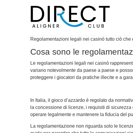
Skip
to
content
Regolamentazioni legali nei casinò tutto ciò che
Cosa sono le regolamentazi
Le regolamentazioni legali nei casinò rappresenta
variano notevolmente da paese a paese e possono 
proteggere i giocatori da pratiche illecite e a ga
In Italia, il gioco d’azzardo è regolato da norma
la concessione di licenze, i requisiti di sicurezz
operare legalmente e mantenere la fiducia del pu
La regolamentazione non riguarda solo le licenze,