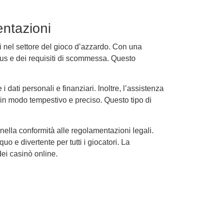
entazioni
 nel settore del gioco d’azzardo. Con una
onus e dei requisiti di scommessa. Questo
i dati personali e finanziari. Inoltre, l’assistenza
i in modo tempestivo e preciso. Questo tipo di
ella conformità alle regolamentazioni legali.
 e divertente per tutti i giocatori. La
dei casinò online.