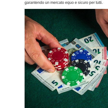
garantendo un mercato equo e sicuro per tutti.