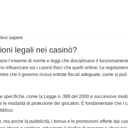
 devi sapere
oni legali nei casinò?
no l’insieme di norme e leggi che disciplinano il funzionamento 
influenzare sia i casinò fisici che quelli online. Le regolamen
rantire che il governo riceva entrate fiscali adeguate, come si pu
tive specifiche, come la Legge n. 388 del 2000 e successive modi
a e le modalità di protezione dei giocatori. È fondamentale che 
bblico.
 ma anche la pubblicità, i bonus e le promozioni offerte dai cas