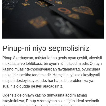
Pinup-ni niyə seçməlisiniz
Pinup Azerbaycan, müştərilərinə geniş oyun çeşidi, əlverişli
mükafatlar və təhlükəsiz bir oyun mühiti təqdim edir. Onlayn
kazino müasir texnologiyalardan faydalanaraq, oyunçulara
unikal bir təcrübə təqdim edir. Həmçinin, yüksək keyfiyyətli
müştəri dəstəyi sayəsində, hər hansı bir problem və ya
sualınız olduqda dəstək alacaqsınız.
Əgər siz də onlayn kazino dünyasına addım atmaq
istəyirsinizsə, Pinup Azerbaycan sizin üçün ideal seçimdir.