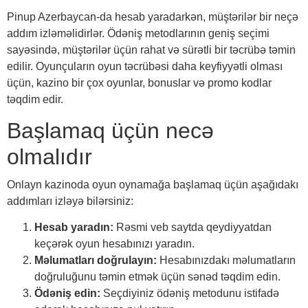
Pinup Azerbaycan-da hesab yaradarkən, müştərilər bir neçə
addım izləməlidirlər. Ödəniş metodlarının geniş seçimi
sayəsində, müştərilər üçün rahat və sürətli bir təcrübə təmin
edilir. Oyunçuların oyun təcrübəsi daha keyfiyyətli olması
üçün, kazino bir çox oyunlar, bonuslar və promo kodlar
təqdim edir.
Başlamaq üçün necə
olmalıdır
Onlayn kazinoda oyun oynamağa başlamaq üçün aşağıdakı
addımları izləyə bilərsiniz:
Hesab yaradın:
Rəsmi veb saytda qeydiyyatdan
keçərək oyun hesabınızı yaradın.
Məlumatları doğrulayın:
Hesabınızdakı məlumatların
doğruluğunu təmin etmək üçün sənəd təqdim edin.
Ödəniş edin:
Seçdiyiniz ödəniş metodunu istifadə