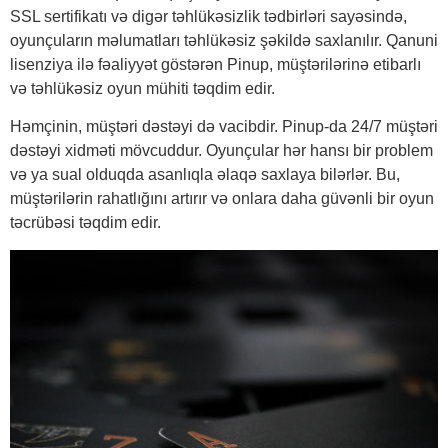
SSL sertifikatı və digər təhlükəsizlik tədbirləri sayəsində,
oyunçuların məlumatları təhlükəsiz şəkildə saxlanılır. Qanuni
lisenziya ilə fəaliyyət göstərən Pinup, müştərilərinə etibarlı
və təhlükəsiz oyun mühiti təqdim edir.
Həmçinin, müştəri dəstəyi də vacibdir. Pinup-da 24/7 müştəri
dəstəyi xidməti mövcuddur. Oyunçular hər hansı bir problem
və ya sual olduqda asanlıqla əlaqə saxlaya bilərlər. Bu,
müştərilərin rahatlığını artırır və onlara daha güvənli bir oyun
təcrübəsi təqdim edir.