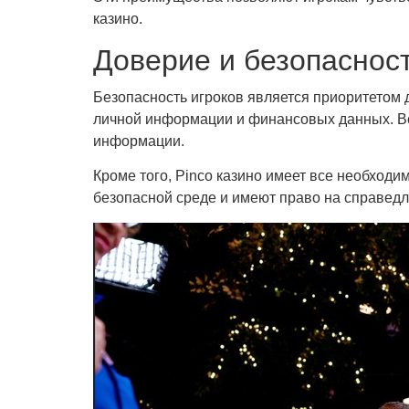
казино.
Доверие и безопасност
Безопасность игроков является приоритетом 
личной информации и финансовых данных. Вс
информации.
Кроме того, Pinco казино имеет все необходи
безопасной среде и имеют право на справедл