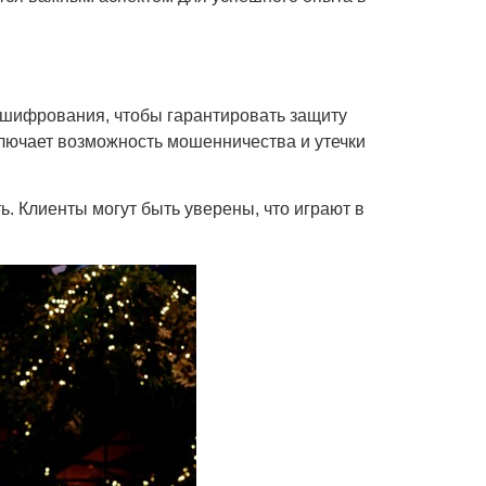
и шифрования, чтобы гарантировать защиту
лючает возможность мошенничества и утечки
ь. Клиенты могут быть уверены, что играют в