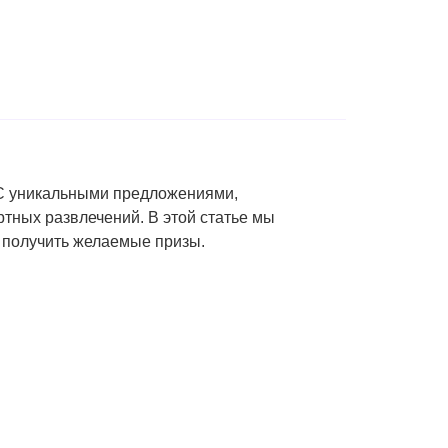
С уникальными предложениями,
тных развлечений. В этой статье мы
м получить желаемые призы.