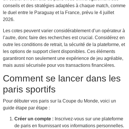
conseils et des stratégies adaptées à chaque match, comme
le duel entre le Paraguay et la France, prévu le 4 juillet
2026.
Les cotes peuvent varier considérablement d’un opérateur à
l’autre, donc faire des recherches est crucial. Considérez en
outre les conditions de retrait, la sécurité de la plateforme, et
les options de support client disponibles. Ces éléments
garantiront non seulement une expérience de jeu agréable,
mais aussi sécurisée pour vos transactions financières.
Comment se lancer dans les
paris sportifs
Pour débuter vos paris sur la Coupe du Monde, voici un
guide étape par étape :
Créer un compte :
Inscrivez-vous sur une plateforme
de paris en fournissant vos informations personnelles.