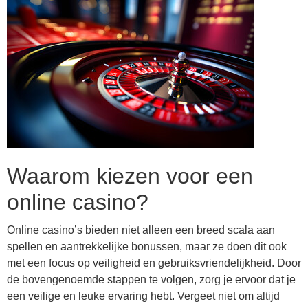
Waarom kiezen voor een
online casino?
Online casino’s bieden niet alleen een breed scala aan
spellen en aantrekkelijke bonussen, maar ze doen dit ook
met een focus op veiligheid en gebruiksvriendelijkheid. Door
de bovengenoemde stappen te volgen, zorg je ervoor dat je
een veilige en leuke ervaring hebt. Vergeet niet om altijd