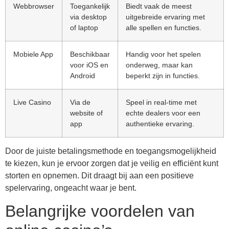
Webbrowser
Toegankelijk
Biedt vaak de meest
via desktop
uitgebreide ervaring met
of laptop
alle spellen en functies.
Mobiele App
Beschikbaar
Handig voor het spelen
voor iOS en
onderweg, maar kan
Android
beperkt zijn in functies.
Live Casino
Via de
Speel in real-time met
website of
echte dealers voor een
app
authentieke ervaring.
Door de juiste betalingsmethode en toegangsmogelijkheid
te kiezen, kun je ervoor zorgen dat je veilig en efficiënt kunt
storten en opnemen. Dit draagt bij aan een positieve
spelervaring, ongeacht waar je bent.
Belangrijke voordelen van