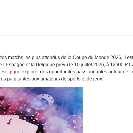
n des matchs les plus attendus de la Coupe du Monde 2026, il es
e l’Espagne et la Belgique prévu le 10 juillet 2026, à 12h00 P
s Belgique
explorer des opportunités passionnantes autour de c
nces palpitantes aux amateurs de sports et de jeux.