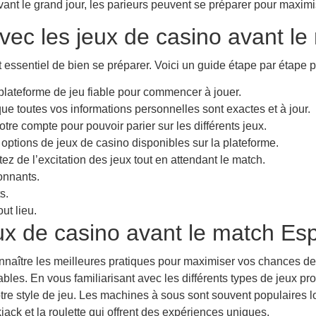
ant le grand jour, les parieurs peuvent se préparer pour maximise
 les jeux de casino avant le
st essentiel de bien se préparer. Voici un guide étape par étap
plateforme de jeu fiable pour commencer à jouer.
e toutes vos informations personnelles sont exactes et à jour.
tre compte pour pouvoir parier sur les différents jeux.
 options de jeux de casino disponibles sur la plateforme.
ez de l’excitation des jeux tout en attendant le match.
onnants.
s.
ut lieu.
eux de casino avant le match E
 connaître les meilleures pratiques pour maximiser vos chances d
ables. En vous familiarisant avec les différents types de jeux p
tre style de jeu. Les machines à sous sont souvent populaires l
jack et la roulette qui offrent des expériences uniques.