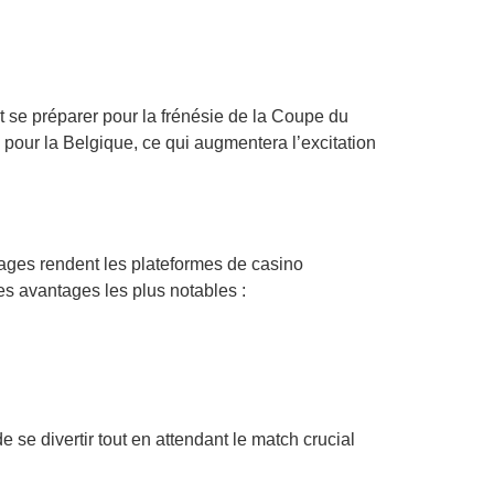
et se préparer pour la frénésie de la Coupe du
pour la Belgique, ce qui augmentera l’excitation
tages rendent les plateformes de casino
s avantages les plus notables :
se divertir tout en attendant le match crucial