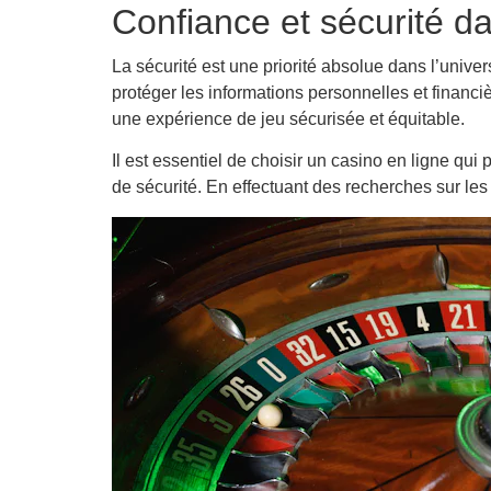
Confiance et sécurité da
La sécurité est une priorité absolue dans l’unive
protéger les informations personnelles et financ
une expérience de jeu sécurisée et équitable.
Il est essentiel de choisir un casino en ligne q
de sécurité. En effectuant des recherches sur les