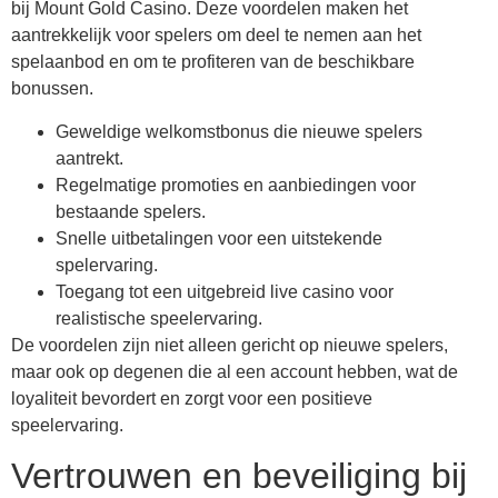
bij Mount Gold Casino. Deze voordelen maken het
aantrekkelijk voor spelers om deel te nemen aan het
spelaanbod en om te profiteren van de beschikbare
bonussen.
Geweldige welkomstbonus die nieuwe spelers
aantrekt.
Regelmatige promoties en aanbiedingen voor
bestaande spelers.
Snelle uitbetalingen voor een uitstekende
spelervaring.
Toegang tot een uitgebreid live casino voor
realistische speelervaring.
De voordelen zijn niet alleen gericht op nieuwe spelers,
maar ook op degenen die al een account hebben, wat de
loyaliteit bevordert en zorgt voor een positieve
speelervaring.
Vertrouwen en beveiliging bij