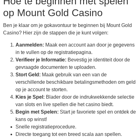
Hoe te beginnen met spelen
op Mount Gold Casino
Ben je klaar om je gokavontuur te beginnen bij Mount Gold
Casino? Hier zijn de stappen die je kunt volgen:
Aanmelden:
Maak een account aan door je gegevens
in te vullen op de registratiepagina.
Verifieer je Informatie:
Bevestig je identiteit door de
gevraagde documenten te uploaden.
Stort Geld:
Maak gebruik van een van de
verschillende beschikbare betalingsmethoden om geld
op je account te storten.
Kies je Spel:
Blader door de indrukwekkende selectie
van slots en live spellen die het casino biedt.
Begin met Spelen:
Start je favoriete spel en ontdek de
kans op winst!
Snelle registratieprocedure.
Directe toegang tot een breed scala aan spellen.