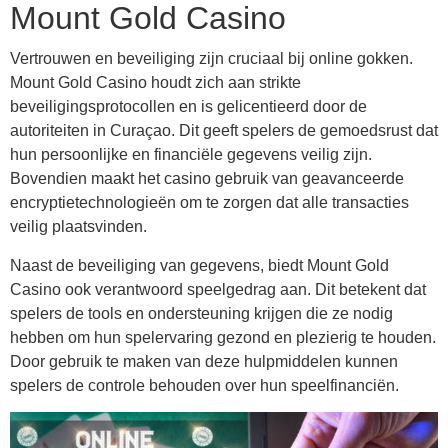
Mount Gold Casino
Vertrouwen en beveiliging zijn cruciaal bij online gokken.
Mount Gold Casino houdt zich aan strikte
beveiligingsprotocollen en is gelicentieerd door de
autoriteiten in Curaçao. Dit geeft spelers de gemoedsrust dat
hun persoonlijke en financiële gegevens veilig zijn.
Bovendien maakt het casino gebruik van geavanceerde
encryptietechnologieën om te zorgen dat alle transacties
veilig plaatsvinden.
Naast de beveiliging van gegevens, biedt Mount Gold
Casino ook verantwoord speelgedrag aan. Dit betekent dat
spelers de tools en ondersteuning krijgen die ze nodig
hebben om hun spelervaring gezond en plezierig te houden.
Door gebruik te maken van deze hulpmiddelen kunnen
spelers de controle behouden over hun speelfinanciën.