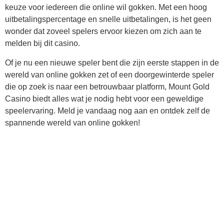
keuze voor iedereen die online wil gokken. Met een hoog
uitbetalingspercentage en snelle uitbetalingen, is het geen
wonder dat zoveel spelers ervoor kiezen om zich aan te
melden bij dit casino.
Of je nu een nieuwe speler bent die zijn eerste stappen in de
wereld van online gokken zet of een doorgewinterde speler
die op zoek is naar een betrouwbaar platform, Mount Gold
Casino biedt alles wat je nodig hebt voor een geweldige
speelervaring. Meld je vandaag nog aan en ontdek zelf de
spannende wereld van online gokken!