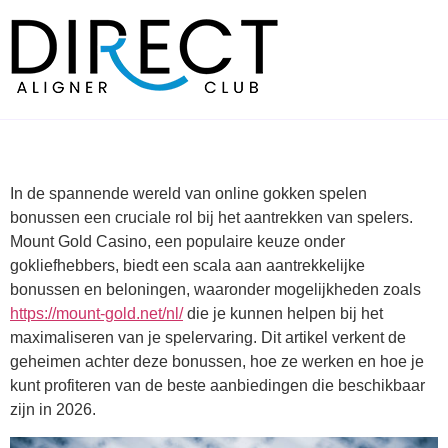
Skip
to
content
In de spannende wereld van online gokken spelen
bonussen een cruciale rol bij het aantrekken van spelers.
Mount Gold Casino, een populaire keuze onder
gokliefhebbers, biedt een scala aan aantrekkelijke
bonussen en beloningen, waaronder mogelijkheden zoals
https://mount-gold.net/nl/
die je kunnen helpen bij het
maximaliseren van je spelervaring. Dit artikel verkent de
geheimen achter deze bonussen, hoe ze werken en hoe je
kunt profiteren van de beste aanbiedingen die beschikbaar
zijn in 2026.