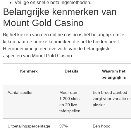
Veilige en snelle betalingsmethoden.
Belangrijke kenmerken van
Mount Gold Casino
Bij het kiezen van een online casino is het belangrijk om te
kijken naar de unieke kenmerken die het te bieden heeft.
Hieronder vind je een overzicht van de belangrijkste
aspecten van Mount Gold Casino.
Kenmerk
Details
Waarom het
belangrijk is
Aantal spellen
Meer dan
Een breed aanbod
1.200 slots
zorgt voor variatie e
en 20 live
plezier.
tafelspellen
Uitbetalingspercentage
97%
Een hoog