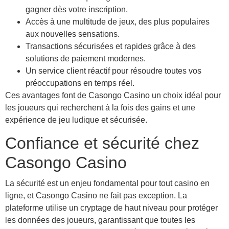
gagner dès votre inscription.
Accès à une multitude de jeux, des plus populaires
aux nouvelles sensations.
Transactions sécurisées et rapides grâce à des
solutions de paiement modernes.
Un service client réactif pour résoudre toutes vos
préoccupations en temps réel.
Ces avantages font de Casongo Casino un choix idéal pour
les joueurs qui recherchent à la fois des gains et une
expérience de jeu ludique et sécurisée.
Confiance et sécurité chez
Casongo Casino
La sécurité est un enjeu fondamental pour tout casino en
ligne, et Casongo Casino ne fait pas exception. La
plateforme utilise un cryptage de haut niveau pour protéger
les données des joueurs, garantissant que toutes les