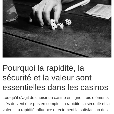
Pourquoi la rapidité, la
sécurité et la valeur sont
essentielles dans les casinos
Lorsqu’il s’agit de choisir un casino en ligne, trois éléments
clés doivent être pris en compte : la rapidité, la sécurité et la
valeur. La rapidité influence directement la satisfaction des