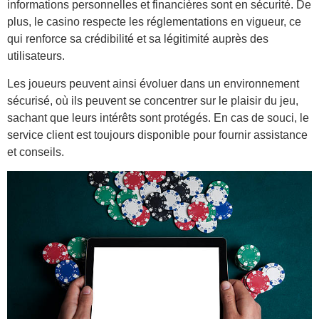
informations personnelles et financières sont en sécurité. De
plus, le casino respecte les réglementations en vigueur, ce
qui renforce sa crédibilité et sa légitimité auprès des
utilisateurs.
Les joueurs peuvent ainsi évoluer dans un environnement
sécurisé, où ils peuvent se concentrer sur le plaisir du jeu,
sachant que leurs intérêts sont protégés. En cas de souci, le
service client est toujours disponible pour fournir assistance
et conseils.