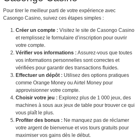
Pour tirer le meilleur parti de votre expérience avec
Casongo Casino, suivez ces étapes simples :
Créer un compte :
Visitez le site de Casongo Casino
et remplissez le formulaire d’inscription pour ouvrir
votre compte.
Vérifier vos informations :
Assurez-vous que toutes
vos informations personnelles sont correctes et
vérifiées pour garantir des transactions fluides.
Effectuer un dépôt :
Utilisez des options pratiques
comme Orange Money ou Airtel Money pour
approvisionner votre compte.
Choisir votre jeu :
Explorez plus de 1 000 jeux, des
machines à sous aux jeux de table pour trouver ce qui
vous plaît le plus.
Profiter des bonus :
Ne manquez pas de réclamer
votre argent de bienvenue et vos tours gratuits pour
maximiser vos gains dès le début.