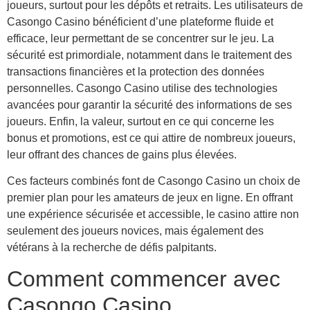
joueurs, surtout pour les dépôts et retraits. Les utilisateurs de
Casongo Casino bénéficient d’une plateforme fluide et
efficace, leur permettant de se concentrer sur le jeu. La
sécurité est primordiale, notamment dans le traitement des
transactions financières et la protection des données
personnelles. Casongo Casino utilise des technologies
avancées pour garantir la sécurité des informations de ses
joueurs. Enfin, la valeur, surtout en ce qui concerne les
bonus et promotions, est ce qui attire de nombreux joueurs,
leur offrant des chances de gains plus élevées.
Ces facteurs combinés font de Casongo Casino un choix de
premier plan pour les amateurs de jeux en ligne. En offrant
une expérience sécurisée et accessible, le casino attire non
seulement des joueurs novices, mais également des
vétérans à la recherche de défis palpitants.
Comment commencer avec
Casongo Casino