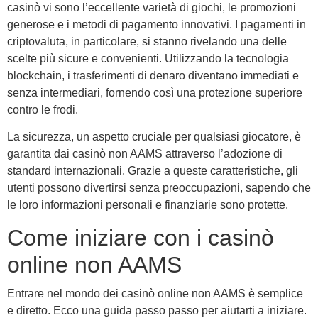
casinò vi sono l’eccellente varietà di giochi, le promozioni
generose e i metodi di pagamento innovativi. I pagamenti in
criptovaluta, in particolare, si stanno rivelando una delle
scelte più sicure e convenienti. Utilizzando la tecnologia
blockchain, i trasferimenti di denaro diventano immediati e
senza intermediari, fornendo così una protezione superiore
contro le frodi.
La sicurezza, un aspetto cruciale per qualsiasi giocatore, è
garantita dai casinò non AAMS attraverso l’adozione di
standard internazionali. Grazie a queste caratteristiche, gli
utenti possono divertirsi senza preoccupazioni, sapendo che
le loro informazioni personali e finanziarie sono protette.
Come iniziare con i casinò
online non AAMS
Entrare nel mondo dei casinò online non AAMS è semplice
e diretto. Ecco una guida passo passo per aiutarti a iniziare.