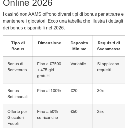
Online 2026
I casinò non AAMS offrono diversi tipi di bonus per attrarre e
mantenere i giocatori. Ecco una tabella che illustra i dettagli
dei bonus disponibili nel 2026.
Tipo di
Dimensione
Deposito
Requisiti di
Bonus
Minimo
Scommessa
Bonus di
Fino a €7500
Variabile
Si applicano
Benvenuto
+ 475 giri
requisiti
gratuiti
Bonus
Fino al 100%
€20
30x
Settimanali
Offerte per
Fino a 50%
€50
25x
Giocatori
su ricariche
Fedeli