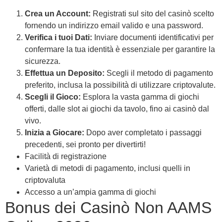
Crea un Account:
Registrati sul sito del casinò scelto
fornendo un indirizzo email valido e una password.
Verifica i tuoi Dati:
Inviare documenti identificativi per
confermare la tua identità è essenziale per garantire la
sicurezza.
Effettua un Deposito:
Scegli il metodo di pagamento
preferito, inclusa la possibilità di utilizzare criptovalute.
Scegli il Gioco:
Esplora la vasta gamma di giochi
offerti, dalle slot ai giochi da tavolo, fino ai casinò dal
vivo.
Inizia a Giocare:
Dopo aver completato i passaggi
precedenti, sei pronto per divertirti!
Facilità di registrazione
Varietà di metodi di pagamento, inclusi quelli in
criptovaluta
Accesso a un’ampia gamma di giochi
Bonus dei Casinò Non AAMS