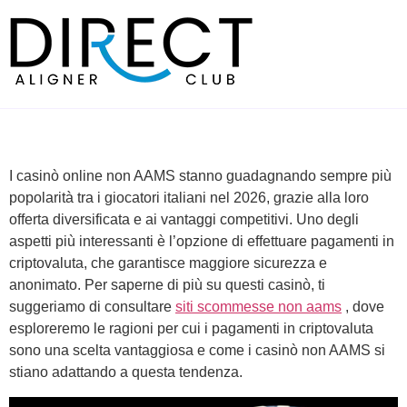
Skip
to
content
I casinò online non AAMS stanno guadagnando sempre più
popolarità tra i giocatori italiani nel 2026, grazie alla loro
offerta diversificata e ai vantaggi competitivi. Uno degli
aspetti più interessanti è l’opzione di effettuare pagamenti in
criptovaluta, che garantisce maggiore sicurezza e
anonimato. Per saperne di più su questi casinò, ti
suggeriamo di consultare
siti scommesse non aams
, dove
esploreremo le ragioni per cui i pagamenti in criptovaluta
sono una scelta vantaggiosa e come i casinò non AAMS si
stiano adattando a questa tendenza.